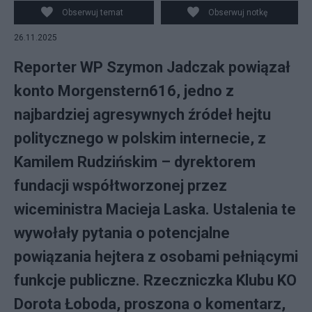
Morgenstern616. fot. X/Canva
Obserwuj temat
Obserwuj notkę
26.11.2025
Reporter WP Szymon Jadczak powiązał
konto Morgenstern616, jedno z
najbardziej agresywnych źródeł hejtu
politycznego w polskim internecie, z
Kamilem Rudzińskim – dyrektorem
fundacji współtworzonej przez
wiceministra Macieja Laska. Ustalenia te
wywołały pytania o potencjalne
powiązania hejtera z osobami pełniącymi
funkcje publiczne. Rzeczniczka Klubu KO
Dorota Łoboda, proszona o komentarz,