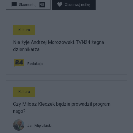
Skomentuj
95
Obserwuj notkę
Kultura
Nie żyje Andrzej Morozowski. TVN24 żegna
dziennikarza
Redakcja
Kultura
Czy Miłosz Kłeczek będzie prowadził program
nago?
Jan Filip Libicki