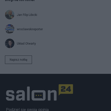
Jan Filip Libicki
wroclawskireporter
Układ Otwarty
Napisz notkę
Podziel się swoją opinią