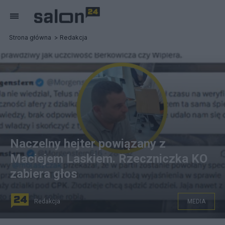
Strona główna
Redakcja
Naczelny hejter powiązany z
Maciejem Laskiem. Rzeczniczka KO
zabiera głos
Redakcja
MEDIA
na zdjęciu: Kamil Rudziński na tle wpisów konta