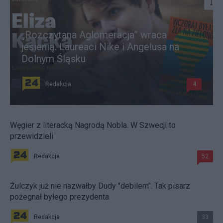
„Rozczytana Aglomeracja” wraca
jesienią. Laureaci Nike i Angelusa na
Dolnym Śląsku
Redakcja
4
Węgier z literacką Nagrodą Nobla. W Szwecji to
przewidzieli
Redakcja
52
Żulczyk już nie nazwałby Dudy "debilem". Tak pisarz
pożegnał byłego prezydenta
Redakcja
33