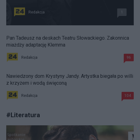
Redakcja
1
Pan Tadeusz na deskach Teatru Słowackiego. Zakonnica
miażdży adaptację Klemma
Redakcja
96
Nawiedzony dom Krystyny Jandy. Artystka biegała po willi
z krzyżem i wodą święconą
Redakcja
104
#
Literatura