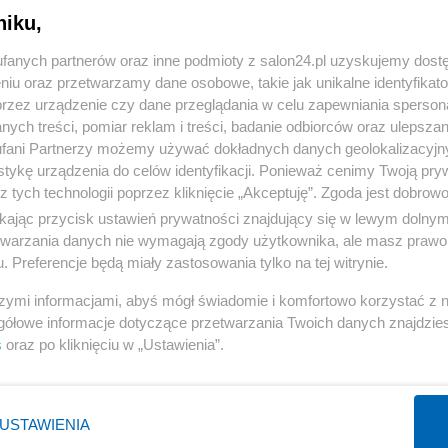
niku,
« WRÓĆ DO NOTKI
fanych partnerów oraz inne podmioty z salon24.pl uzyskujemy dost
niu oraz przetwarzamy dane osobowe, takie jak unikalne identyfikat
przez urządzenie czy dane przeglądania w celu zapewniania sperson
ych treści, pomiar reklam i treści, badanie odbiorców oraz ulepszan
fani Partnerzy możemy używać dokładnych danych geolokalizacyjn
tykę urządzenia do celów identyfikacji. Ponieważ cenimy Twoją pry
Polityka
Gospodarka
z tych technologii poprzez kliknięcie „Akceptuję”. Zgoda jest dobro
ikając przycisk ustawień prywatności znajdujący się w lewym dolny
PiS
Biznes
etwarzania danych nie wymagają zgody użytkownika, ale masz prawo 
Rząd
Pieniądze
. Preferencje będą miały zastosowania tylko na tej witrynie.
Prezydent
Centralny Port Komunikacyjny
szymi informacjami, abyś mógł świadomie i komfortowo korzystać z
NATO
Inwestycje
gółowe informacje dotyczące przetwarzania Twoich danych znajdzi
s
oraz po kliknięciu w „Ustawienia”.
KO
Podatki
WIĘCEJ
WIĘCEJ
USTAWIENIA