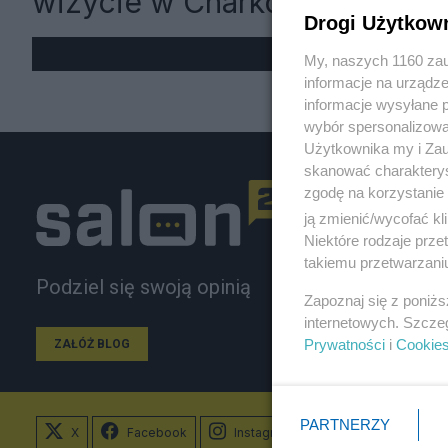
wizycie w Charkowie
Drogi Użytkow
My, naszych 1160 zau
informacje na urządze
informacje wysyłane 
wybór spersonalizowan
Użytkownika my i Zau
skanować charakterys
zgodę na korzystanie 
ją zmienić/wycofać kl
Niektóre rodzaje prz
takiemu przetwarzaniu
Podziel się swoją opinią
Zapoznaj się z poniż
internetowych. Szcze
Prywatności
i
Cookie
ZAŁÓŻ BLOG
PARTNERZY
X
Facebook
Instagram