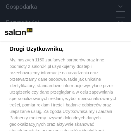
Gospodarka
Rozmaitości
Technologie
Drogi Użytkowniku,
Sport
My, naszych 1160 zaufanych partnerów oraz inne
podmioty z salon24.pl uzyskujemy dostęp i
Społeczeństwo
przechowujemy informacje na urządzeniu oraz
przetwarzamy dane osobowe, takie jak unikalne
Kultura
identyfikatory, standardowe informacje wysyłane przez
urządzenie czy dane przeglądania w celu zapewniania
spersonalizowanych reklam, wybór spersonalizowanych
treści, pomiar reklam i treści, badanie odbiorców oraz
ulepszanie usług. Za zgodą Użytkownika my i Zaufani
X
Facebook
Instagram
Youtube
Partnerzy możemy używać dokładnych danych
geolokalizacyjnych oraz aktywnie skanować
charakterystykę urządzenia do celów identyfikacji.