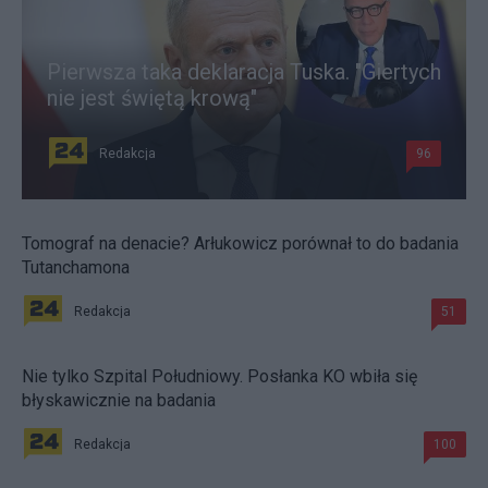
Pierwsza taka deklaracja Tuska. "Giertych
nie jest świętą krową"
Redakcja
96
Tomograf na denacie? Arłukowicz porównał to do badania
Tutanchamona
Redakcja
51
Nie tylko Szpital Południowy. Posłanka KO wbiła się
błyskawicznie na badania
Redakcja
100