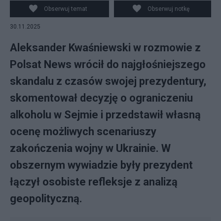
na debacie "Europa w czasach niepewności" w ramach
Obserwuj temat
Obserwuj notkę
12. edycji Forum Igrzyska Wolności. fot. PAP/Marian
30.11.2025
Zubrzycki
Aleksander Kwaśniewski w rozmowie z
Polsat News wrócił do najgłośniejszego
skandalu z czasów swojej prezydentury,
skomentował decyzję o ograniczeniu
alkoholu w Sejmie i przedstawił własną
ocenę możliwych scenariuszy
zakończenia wojny w Ukrainie. W
obszernym wywiadzie były prezydent
łączył osobiste refleksje z analizą
geopolityczną.