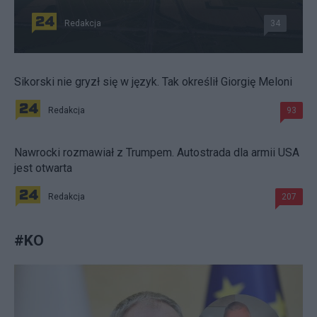
Redakcja
34
Sikorski nie gryzł się w język. Tak określił Giorgię Meloni
Redakcja
93
Nawrocki rozmawiał z Trumpem. Autostrada dla armii USA
jest otwarta
Redakcja
207
#
KO