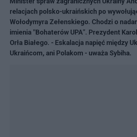
Minister spraw zagranicznych Ukrainy And
relacjach polsko-ukraińskich po wywołuj
Wołodymyra Zełenskiego. Chodzi o nadani
imienia "Bohaterów UPA”. Prezydent Karo
Orła Białego. - Eskalacja napięć między Uk
Ukraińcom, ani Polakom - uważa Sybiha.