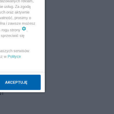
alizowanych reklam,
ie usług. Za zgodą
ych oraz aktywnie
watność, prosimy o
wolna i zawsze możesz
m rogu strony
.
sprzeciwić się
 naszych serwisów
esz w
Polityce
AKCEPTUJĘ
 i