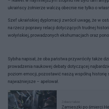
– Nawet w najmniejszym stopniu nie było tam antypo
ukraińscy żołnierze walczą obecnie nie tylko o własn
Szef ukraińskiej dyplomacji zwrócił uwagę, że w os
na rzecz poprawy relacji dotyczących trudnej histor
wołyńskiej, prowadzonych ekshumacjach oraz pono
Sybiha napisał, że oba państwa przywróciły także d
prowadzenia naukowej debaty dotyczącej najbardzie
poziom emocji, pozostawić naszą wspólną historię s
najważniejsze – apelował.
Zobacz także
Zamieszki po śmierci He