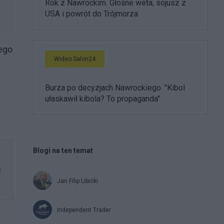
Rok z Nawrockim. Głośne weta, sojusz z
USA i powrót do Trójmorza
nego
Wideo Salon24
Burza po decyzjach Nawrockiego. "Kibol
ułaskawił kibola? To propaganda"
Blogi na ten temat
ą
Jan Filip Libicki
Independent Trader