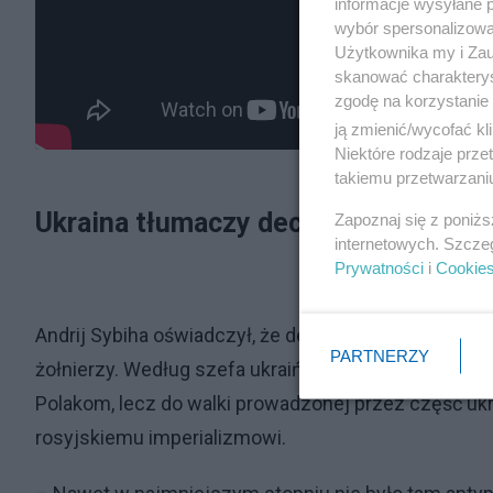
informacje wysyłane 
wybór spersonalizowan
Użytkownika my i Zau
skanować charakterys
zgodę na korzystanie 
ją zmienić/wycofać kl
Niektóre rodzaje prz
takiemu przetwarzaniu
Ukraina tłumaczy decyzję dotyczącą
Zapoznaj się z poniż
internetowych. Szcze
Prywatności
i
Cookie
Andrij Sybiha oświadczył, że decyzja o wyborze pat
PARTNERZY
żołnierzy. Według szefa ukraińskiego MSZ intencją
Polakom, lecz do walki prowadzonej przez część u
rosyjskiemu imperializmowi.