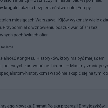
lskich intencji – zaznaczył minister. Jak wspomniał,
y kraj, ale także o bezpieczeństwo całej Europy.
tatnich miesiącach Warszawa i Kijów wykonały wiele dzia
ii. Przypomniał o wznowieniu poszukiwań ofiar rzezi
wnych pochówkach ofiar.
Reklama
ziałalność Kongresu Historyków, który ma być miejscem
j bolesnych kart wspólnej historii. – Musimy zmniejszy
pecjalistom-historykom i wspólnie skupić się na tym, co
nry'ego Nowaka. Dramat Polaka przeraził Brytyjczyków