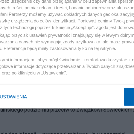
przez urządzenie czy dane przeglądania w celu zapewniania sperson
ych treści, pomiar reklam i treści, badanie odbiorców oraz ulepszan
fani Partnerzy możemy używać dokładnych danych geolokalizacyjn
tykę urządzenia do celów identyfikacji. Ponieważ cenimy Twoją pry
z tych technologii poprzez kliknięcie „Akceptuję”. Zgoda jest dobro
ikając przycisk ustawień prywatności znajdujący się w lewym dolny
etwarzania danych nie wymagają zgody użytkownika, ale masz prawo 
. Preferencje będą miały zastosowania tylko na tej witrynie.
 "Bohaterów UPA”
szymi informacjami, abyś mógł świadomie i komfortowo korzystać z
gółowe informacje dotyczące przetwarzania Twoich danych znajdzi
s
oraz po kliknięciu w „Ustawienia”.
Reklama
rona dla jednostki wojskowej była inicjatywą samych
USTAWIENIA
 nie było nawiązanie do działań wymierzonych przeciwko
kraińskiego podziemia przeciwko Związkowi Sowieckiemu