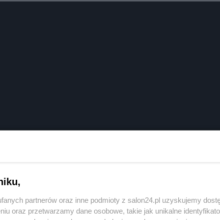
niku,
fanych partnerów oraz inne podmioty z salon24.pl uzyskujemy dost
niu oraz przetwarzamy dane osobowe, takie jak unikalne identyfikat