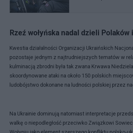
Rzeź wołyńska nadal dzieli Polaków 
Kwestia działalności Organizacji Ukraińskich Nacjona
pozostaje jednym z najtrudniejszych tematów w rel
kulminacją zbrodni była tak zwana Krwawa Niedziel
skoordynowane ataki na około 150 polskich miejsco
ludobójstwo dokonane na ludności polskiej przez na
Na Ukrainie dominują natomiast interpretacje przed
walkę o niepodległość przeciwko Związkowi Sowieck
Wołyniu jako element szerszego konfliktu polsko-ukr