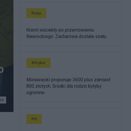
Rosja
Kreml wściekły po przemówieniu
Nawrockiego. Zacharowa dostała szału
800 plus
o
Morawiecki proponuje 3600 plus zamiast
800 złotych. Środki dla rodzin byłyby
ogromne
04
PiS