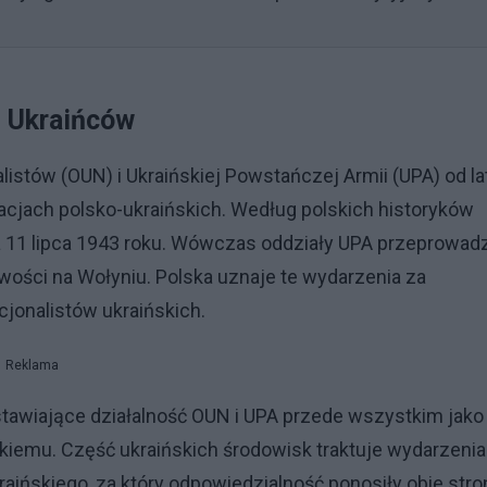
i Ukraińców
listów (OUN) i Ukraińskiej Powstańczej Armii (UPA) od la
acjach polsko-ukraińskich. Według polskich historyków
a 11 lipca 1943 roku. Wówczas oddziały UPA przeprowadz
wości na Wołyniu. Polska uznaje te wydarzenia za
cjonalistów ukraińskich.
Reklama
stawiające działalność OUN i UPA przede wszystkim jako
iemu. Część ukraińskich środowisk traktuje wydarzenia
aińskiego, za który odpowiedzialność ponosiły obie stro