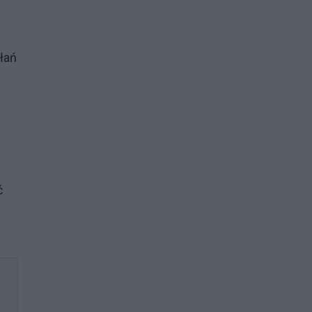
łań
ć