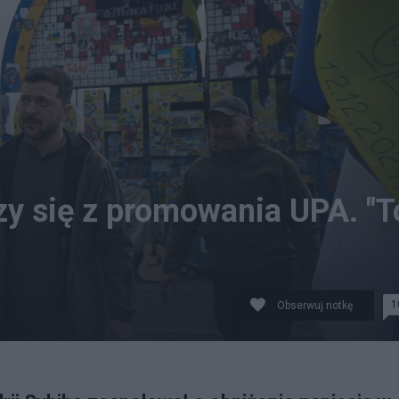
y się z promowania UPA. "T
1
Obserwuj notkę