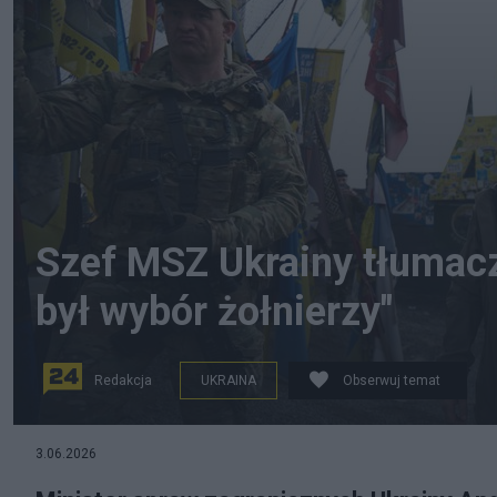
Szef MSZ Ukrainy tłumacz
był wybór żołnierzy"
Redakcja
UKRAINA
Obserwuj temat
3.06.2026