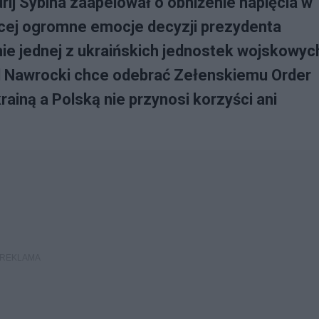
rij Sybiha zaapelował o obniżenie napięcia w
ącej ogromne emocje decyzji prezydenta
e jednej z ukraińskich jednostek wojskowyc
l Nawrocki chce odebrać Zełenskiemu Order
rainą a Polską nie przynosi korzyści ani