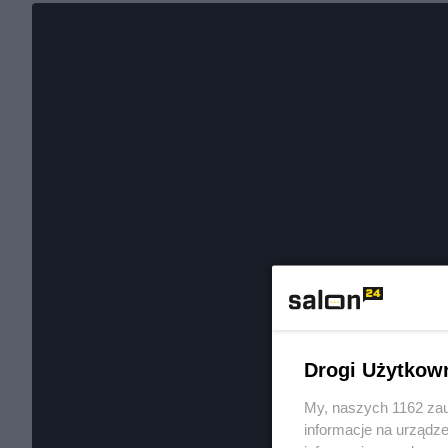
Drogi Użytkow
My, naszych 1162 zau
informacje na urządze