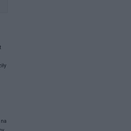
t
iły
 na
ny.