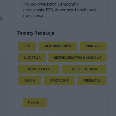
PiS odkrywa karty. Demografia,
mieszkania, ETS, deportacje Ukraińców i
rozliczenia
h
Tematy Redakcja
PIS
GŁOS REGIONÓW
ZDROWIE
ŚLEDZTWA
BEZPIECZEŃSTWO NARODOWE
SEJM I SENAT
WIDEO SALON24
MEDIA
PREZYDENT
PIENIĄDZE
Prezydent