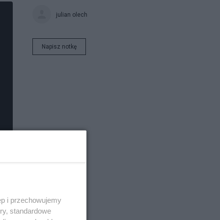
julian olech
Napisz notkę
ęp i przechowujemy
ory, standardowe