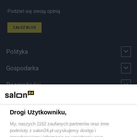
Podziel się swoją opinią
ZAŁÓŻ BLOG
Polityka
Gospodarka
Rozmaitości
Technologie
Drogi Użytkowniku,
Sport
My, naszych 1162 zaufanych partnerów oraz inne
podmioty z salon24.pl uzyskujemy dostęp i
Społeczeństwo