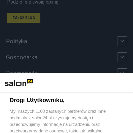
Podziel się swoją opinią
ZAŁÓŻ BLOG
Polityka
Gospodarka
Rozmaitości
Technologie
Drogi Użytkowniku,
Sport
My, naszych 1160 zaufanych partnerów oraz inne
podmioty z salon24.pl uzyskujemy dostęp i
Społeczeństwo
przechowujemy informacje na urządzeniu oraz
przetwarzamy dane osobowe, takie jak unikalne