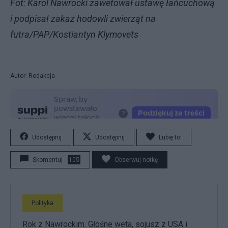
Fot: Karol Nawrocki zawetował ustawę łańcuchową
i podpisał zakaz hodowli zwierząt na
futra/PAP/Kostiantyn Klymovets
Autor: Redakcja
Udostępnij
Udostępnij
Lubię to!
Skomentuj
105
Obserwuj notkę
Polityka
Rok z Nawrockim. Głośne weta, sojusz z USA i