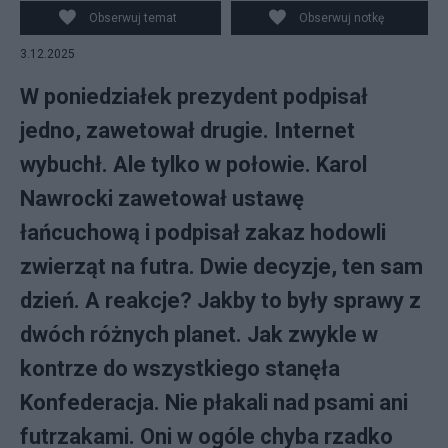
podpisał zakaz hodowli zwierząt na
Obserwuj temat
Obserwuj notkę
futra/PAP/Kostiantyn Klymovets
3.12.2025
W poniedziałek prezydent podpisał
jedno, zawetował drugie. Internet
wybuchł. Ale tylko w połowie. Karol
Nawrocki zawetował ustawę
łańcuchową i podpisał zakaz hodowli
zwierząt na futra. Dwie decyzje, ten sam
dzień. A reakcje? Jakby to były sprawy z
dwóch różnych planet. Jak zwykle w
kontrze do wszystkiego stanęła
Konfederacja. Nie płakali nad psami ani
futrzakami. Oni w ogóle chyba rzadko