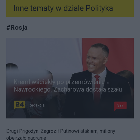
Inne tematy w dziale
Polityka
#
Rosja
Kreml wściekły po przemówieniu
Nawrockiego. Zacharowa dostała szału
Redakcja
397
Drugi Prigożyn. Zagroził Putinowi atakiem, miliony
obejrzało nagranie