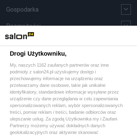
Gospodarka
Rozmaitości
Technologie
Drogi Użytkowniku,
Sport
My, naszych 1162 zaufanych partnerów oraz inne
podmioty z salon24.pl uzyskujemy dostęp i
Społeczeństwo
przechowujemy informacje na urządzeniu oraz
przetwarzamy dane osobowe, takie jak unikalne
Kultura
identyfikatory, standardowe informacje wysyłane przez
urządzenie czy dane przeglądania w celu zapewniania
spersonalizowanych reklam, wybór spersonalizowanych
treści, pomiar reklam i treści, badanie odbiorców oraz
ulepszanie usług. Za zgodą Użytkownika my i Zaufani
X
Facebook
Instagram
Youtube
Partnerzy możemy używać dokładnych danych
geolokalizacyjnych oraz aktywnie skanować