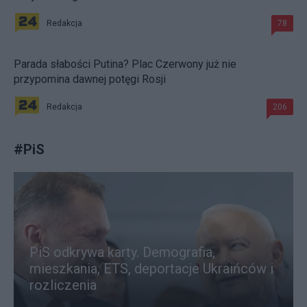
Redakcja
78
Parada słabości Putina? Plac Czerwony już nie
przypomina dawnej potęgi Rosji
Redakcja
206
#
PiS
PiS odkrywa karty. Demografia,
mieszkania, ETS, deportacje Ukraińców i
rozliczenia