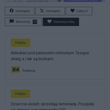
Udostępnij
Udostępnij
Lubię to!
Skomentuj
73
Obserwuj notkę
Polityka
Adwokaci pod parasolem ochronnym. Tysiące
skarg, a i tak są bezkarni
Redakcja
Polityka
Dzieci na ulicach sprzedają lemoniadę. Posypały
się donosy, jest stanowisko GIS