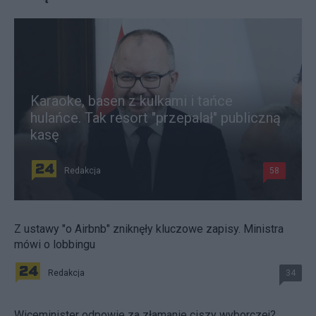
Karaoke, basen z kulkami i tańce
hulańce. Tak resort "przepalał" publiczną
kasę
Redakcja
58
Z ustawy "o Airbnb" zniknęły kluczowe zapisy. Ministra
mówi o lobbingu
Redakcja
34
Wiceminister odpowie za złamanie ciszy wyborczej?