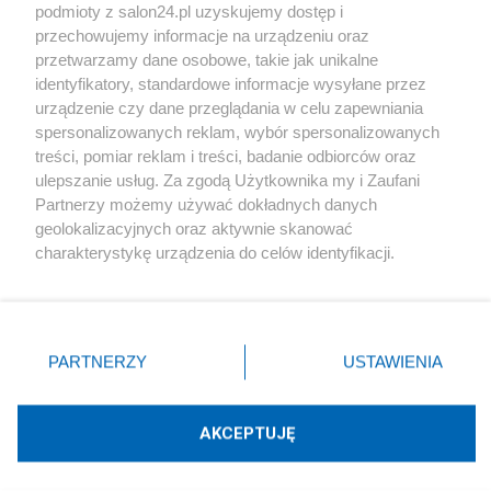
podmioty z salon24.pl uzyskujemy dostęp i
Społeczeństwo
przechowujemy informacje na urządzeniu oraz
przetwarzamy dane osobowe, takie jak unikalne
Kultura
identyfikatory, standardowe informacje wysyłane przez
urządzenie czy dane przeglądania w celu zapewniania
spersonalizowanych reklam, wybór spersonalizowanych
treści, pomiar reklam i treści, badanie odbiorców oraz
ulepszanie usług. Za zgodą Użytkownika my i Zaufani
X
Facebook
Instagram
Youtube
Partnerzy możemy używać dokładnych danych
geolokalizacyjnych oraz aktywnie skanować
charakterystykę urządzenia do celów identyfikacji.
Web Content Media sp. z o. o. © 2022
Ponieważ cenimy Twoją prywatność, prosimy o zgodę na
korzystanie z tych technologii poprzez kliknięcie
„Akceptuję”. Zgoda jest dobrowolna i zawsze możesz ją
Pomoc
O nas
Praca
Reklama
Kontakt
zmienić/wycofać klikając przycisk ustawień prywatności
PARTNERZY
USTAWIENIA
znajdujący się w lewym dolnym rogu strony
. Niektóre
rodzaje przetwarzania danych nie wymagają zgody
użytkownika, ale masz prawo sprzeciwić się takiemu
AKCEPTUJĘ
przetwarzaniu. Preferencje będą miały zastosowania tylko
Technologię dostarcza:
W3media.pl
na tej witrynie.