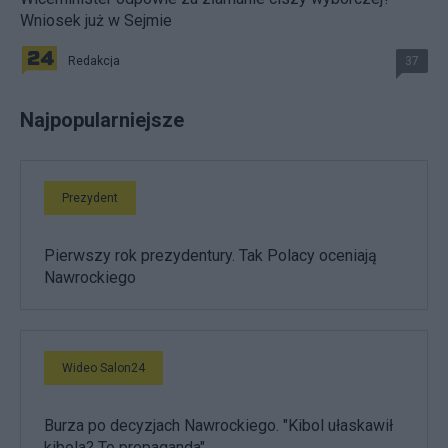
Wniosek już w Sejmie
Redakcja
37
Najpopularniejsze
Prezydent
Pierwszy rok prezydentury. Tak Polacy oceniają
Nawrockiego
Wideo Salon24
Burza po decyzjach Nawrockiego. "Kibol ułaskawił
kibola? To propaganda"