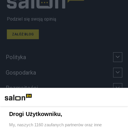
Podziel się swoją opinią
ZAŁÓŻ BLOG
Polityka
Gospodarka
Rozmaitości
Technologie
Drogi Użytkowniku,
Sport
My, naszych 1160 zaufanych partnerów oraz inne