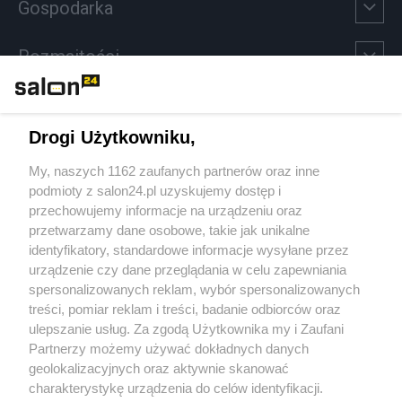
Gospodarka
Rozmaitości
Technologie
Drogi Użytkowniku,
Sport
My, naszych 1162 zaufanych partnerów oraz inne
podmioty z salon24.pl uzyskujemy dostęp i
Społeczeństwo
przechowujemy informacje na urządzeniu oraz
przetwarzamy dane osobowe, takie jak unikalne
Kultura
identyfikatory, standardowe informacje wysyłane przez
urządzenie czy dane przeglądania w celu zapewniania
spersonalizowanych reklam, wybór spersonalizowanych
treści, pomiar reklam i treści, badanie odbiorców oraz
ulepszanie usług. Za zgodą Użytkownika my i Zaufani
X
Facebook
Instagram
Youtube
Partnerzy możemy używać dokładnych danych
geolokalizacyjnych oraz aktywnie skanować
charakterystykę urządzenia do celów identyfikacji.