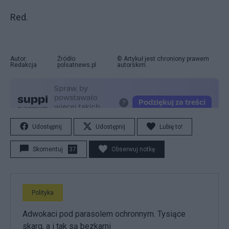
Red.
Autor:
Źródło:
© Artykuł jest chroniony prawem
Redakcja
polsatnews.pl
autorskim.
Udostępnij
Udostępnij
Lubię to!
Skomentuj
37
Obserwuj notkę
Polityka
Adwokaci pod parasolem ochronnym. Tysiące
skarg, a i tak są bezkarni