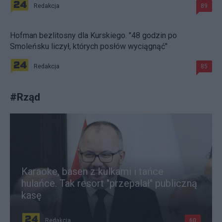
Redakcja
89
Hofman bezlitosny dla Kurskiego. "48 godzin po
Smoleńsku liczył, których posłów wyciągnąć"
Redakcja
85
#
Rząd
Karaoke, basen z kulkami i tańce
hulańce. Tak resort "przepalał" publiczną
kasę
Redakcja
60