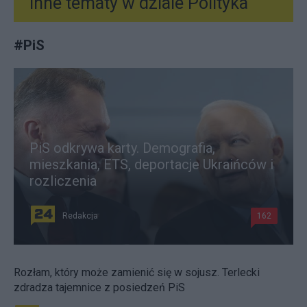
Inne tematy w dziale
Polityka
#
PiS
PiS odkrywa karty. Demografia,
mieszkania, ETS, deportacje Ukraińców i
rozliczenia
Redakcja
162
Rozłam, który może zamienić się w sojusz. Terlecki
zdradza tajemnice z posiedzeń PiS