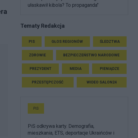
ułaskawił kibola? To propaganda"
era
Tematy Redakcja
PIS
GŁOS REGIONÓW
ŚLEDZTWA
ZDROWIE
BEZPIECZEŃSTWO NARODOWE
PREZYDENT
MEDIA
PIENIĄDZE
PRZESTĘPCZOŚĆ
WIDEO SALON24
PiS
PiS odkrywa karty. Demografia,
mieszkania, ETS, deportacje Ukraińców i