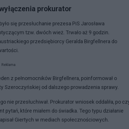
wyłączenia prokurator
yło się przesłuchanie prezesa PiS Jarosława
tyczącym tzw. dwóch wież. Trwało aż 9 godzin.
triackiego przedsiębiorcy Geralda Birgfellnera do
artości.
Reklama
den z pełnomocników Birgfellnera, poinformował o
ty Szeroczyńskiej od dalszego prowadzenia sprawy.
go nie przesłuchiwał. Prokurator wniosek oddaliła, po c
nt pytań, które miałem do świadka. Tego typu działanie
 napisał Giertych w mediach społecznościowych.