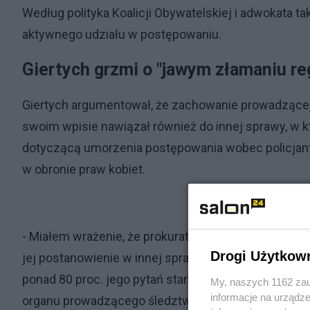
Według polityka Koalicji Obywatelskiej i adwokata 
aktywnego udziału w postępowaniu.
Giertych grzmi o "jawym złamaniu r
Giertych argumentował, że zachowanie prowadzącej
swoim wpisie nawiązał również do innej sprawy, w kt
dotyczącą umorzenia postępowania wobec policjan
w obronie praw kobiet.
- Miałem wrażenie, że prokurator Szeroczyńska bard
Drogi Użytkow
jej postanowienie w innej sprawie, którą prowadzę 
ponad 80 proc. jego pytań stanowiło "jawne złaman
My, naszych 1162 zau
informacje na urządze
organu prowadzącego śledztwo.