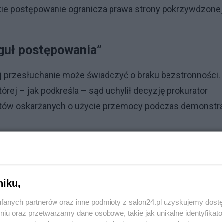
takie postępowanie ogranicza prawa strony pokrzywdzone
eguł postępowania”
 przesłuchanie może świadczyć o braku bezstronności.
órej – jak podkreśla – sąd uchylił decyzję prokurator
tów oskarżanych o użycie przemocy podczas demonstra
Reklama
zo przeżywa klęskę sądową, w której sąd uchylił z huki
niku,
– sugerował. Zdaniem pełnomocnika Birgfellnera uchylen
ie reguł postępowania”, które może podważać bezstronn
fanych partnerów oraz inne podmioty z salon24.pl uzyskujemy dost
niu oraz przetwarzamy dane osobowe, takie jak unikalne identyfikat