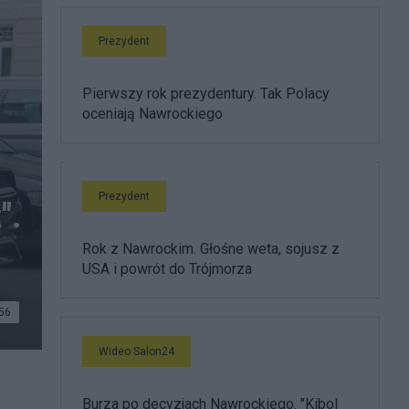
Prezydent
Pierwszy rok prezydentury. Tak Polacy
oceniają Nawrockiego
Prezydent
".
Rok z Nawrockim. Głośne weta, sojusz z
USA i powrót do Trójmorza
56
Wideo Salon24
Burza po decyzjach Nawrockiego. "Kibol