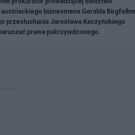
nie prokurator prowadzącej śledztwo
austriackiego biznesmena Geralda Birgfelln
go przesłuchania Jarosława Kaczyńskiego
o naruszać prawa pokrzywdzonego.