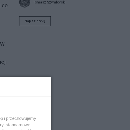
Tomasz Szymborski
j do
Napisz notkę
 W
cji
em
ie
ość
ęp i przechowujemy
ory, standardowe