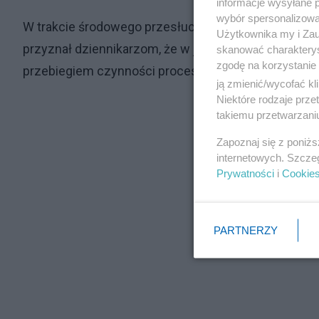
informacje wysyłane 
wybór spersonalizowan
W trakcie środowego przesłuchania Giertych opuści
Użytkownika my i Zau
przyznał dziennikarzom, że w jego ocenie prowadząc
skanować charakterys
zgodę na korzystanie 
przebiegiem czynności procesowych.
ją zmienić/wycofać kl
Niektóre rodzaje prz
takiemu przetwarzaniu
Zapoznaj się z poniż
internetowych. Szcze
Prywatności
i
Cookie
PARTNERZY