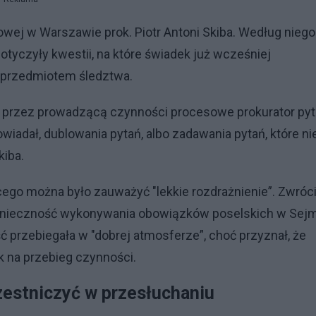
owej w Warszawie prok. Piotr Antoni Skiba. Według niego
tyczyły kwestii, na które świadek już wcześniej
z przedmiotem śledztwa.
ia przez prowadzącą czynności procesowe prokurator pyt
owiadał, dublowania pytań, albo zadawania pytań, które ni
iba.
cego można było zauważyć "lekkie rozdrażnienie”. Zwróci
konieczność wykonywania obowiązków poselskich w Sejm
ć przebiegała w "dobrej atmosferze”, choć przyznał, że
ak na przebieg czynności.
zestniczyć w przesłuchaniu