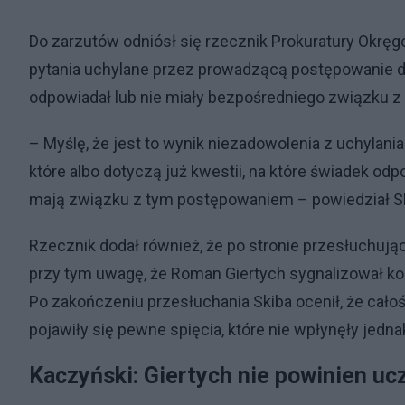
Do zarzutów odniósł się rzecznik Prokuratury Okręg
pytania uchylane przez prowadzącą postępowanie do
odpowiadał lub nie miały bezpośredniego związku 
– Myślę, że jest to wynik niezadowolenia z uchylan
które albo dotyczą już kwestii, na które świadek odp
mają związku z tym postępowaniem – powiedział Sk
Rzecznik dodał również, że po stronie przesłuchują
przy tym uwagę, że Roman Giertych sygnalizował 
Po zakończeniu przesłuchania Skiba ocenił, że całoś
pojawiły się pewne spięcia, które nie wpłynęły jedn
Kaczyński: Giertych nie powinien uc