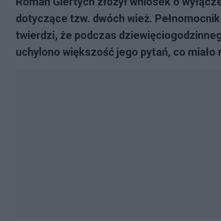
Roman Giertych złożył wniosek o wyłącze
dotyczące tzw. dwóch wież. Pełnomocnik 
twierdzi, że podczas dziewięciogodzinne
uchylono większość jego pytań, co miał