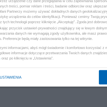
przez urządzenie czy dane przeglądania w celu zapewniania sperson
ych treści, pomiar reklam i treści, badanie odbiorców oraz ulepszan
ł prokuraturę przed zakończeniem czynności. Później
fani Partnerzy możemy używać dokładnych danych geolokalizacyjn
a przesłuchanie "nie poradziła sobie do końca” z
tykę urządzenia do celów identyfikacji. Ponieważ cenimy Twoją pry
z tych technologii poprzez kliknięcie „Akceptuję”. Zgoda jest dobro
ikając przycisk ustawień prywatności znajdujący się w lewym dolny
etwarzania danych nie wymagają zgody użytkownika, ale masz prawo 
. Preferencje będą miały zastosowania tylko na tej witrynie.
szymi informacjami, abyś mógł świadomie i komfortowo korzystać z
gółowe informacje dotyczące przetwarzania Twoich danych znajdzi
s
oraz po kliknięciu w „Ustawienia”.
USTAWIENIA