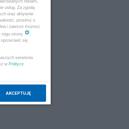
alizowanych reklam,
ie usług. Za zgodą
ych oraz aktywnie
watność, prosimy o
wolna i zawsze możesz
m rogu strony
.
sprzeciwić się
 naszych serwisów
esz w
Polityce
AKCEPTUJĘ