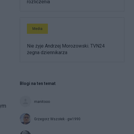
rozliczenia
Media
Nie żyje Andrzej Morozowski. TVN24
żegna dziennikarza
Blogi na ten temat
manitooo
zym
Grzegorz Wszołek - gw1990