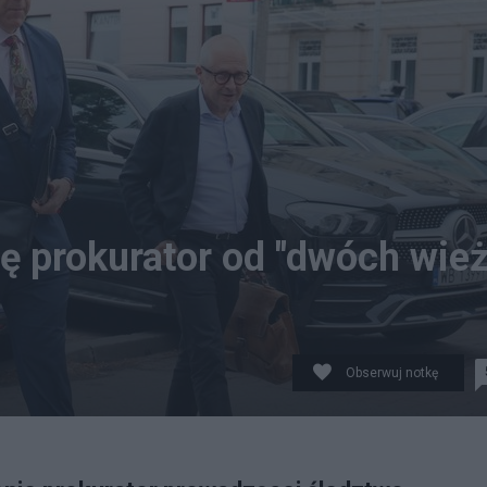
ę prokurator od "dwóch wież
Obserwuj notkę