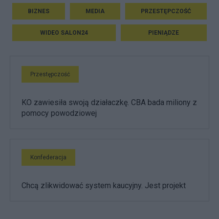
BIZNES
MEDIA
PRZESTĘPCZOŚĆ
WIDEO SALON24
PIENIĄDZE
Przestępczość
KO zawiesiła swoją działaczkę. CBA bada miliony z
pomocy powodziowej
Konfederacja
Chcą zlikwidować system kaucyjny. Jest projekt