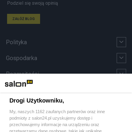
Podziel się swoją opinią
ZAŁÓŻ BLOG
Polityka
Gospodarka
Rozmaitości
Technologie
Drogi Użytkowniku,
Sport
My, naszych 1162 zaufanych partnerów oraz inne
podmioty z salon24.pl uzyskujemy dostęp i
Społeczeństwo
przechowujemy informacje na urządzeniu oraz
przetwarzamy dane osobowe, takie jak unikalne