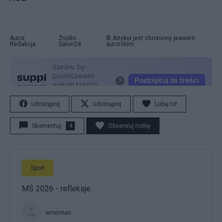
Autor:
Źródło:
© Artykuł jest chroniony prawem
Redakcja
Salon24
autorskim.
Udostępnij
Udostępnij
Lubię to!
Skomentuj
4
Obserwuj notkę
Sport
MŚ 2026 - refleksje
wrocman