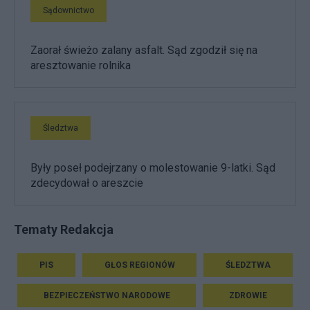
Sądownictwo
Zaorał świeżo zalany asfalt. Sąd zgodził się na
aresztowanie rolnika
Śledztwa
Były poseł podejrzany o molestowanie 9-latki. Sąd
zdecydował o areszcie
Tematy Redakcja
PIS
GŁOS REGIONÓW
ŚLEDZTWA
BEZPIECZEŃSTWO NARODOWE
ZDROWIE