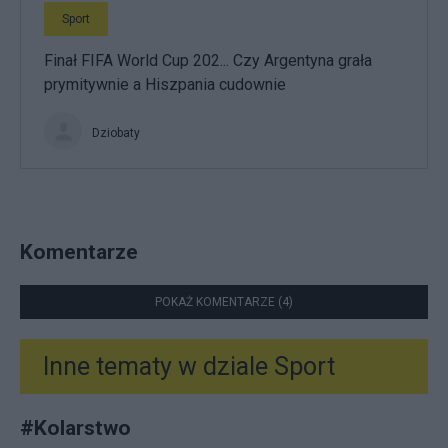
Sport
Finał FIFA World Cup 202... Czy Argentyna grała
prymitywnie a Hiszpania cudownie
Dziobaty
Komentarze
POKAŻ KOMENTARZE (4)
Inne tematy w dziale
Sport
#
Kolarstwo