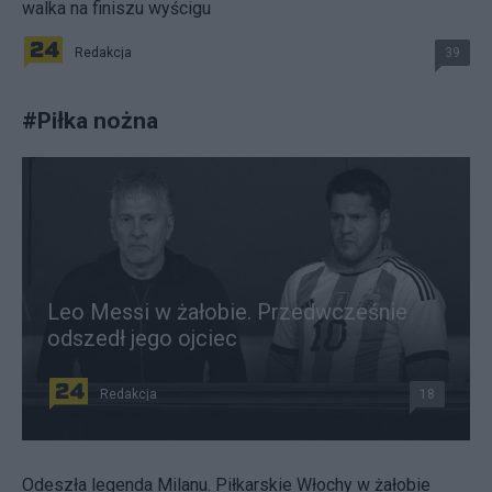
walka na finiszu wyścigu
Redakcja
39
#
Piłka nożna
Leo Messi w żałobie. Przedwcześnie
odszedł jego ojciec
Redakcja
18
Odeszła legenda Milanu. Piłkarskie Włochy w żałobie