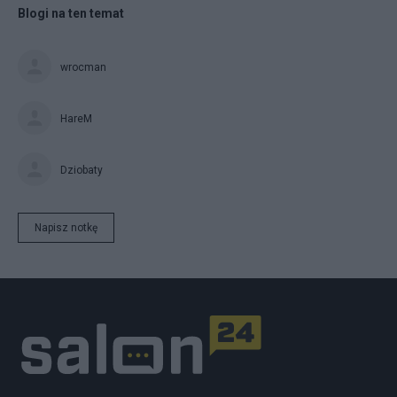
Blogi na ten temat
wrocman
HareM
Dziobaty
Napisz notkę