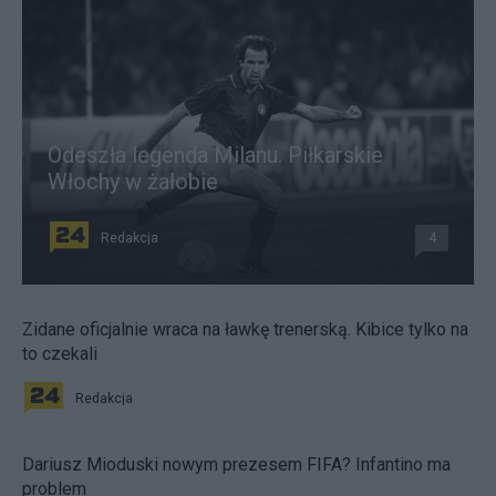
Odeszła legenda Milanu. Piłkarskie
Włochy w żałobie
Redakcja
4
Zidane oficjalnie wraca na ławkę trenerską. Kibice tylko na
to czekali
Redakcja
Dariusz Mioduski nowym prezesem FIFA? Infantino ma
problem