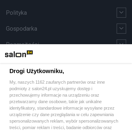
Polityka
Gospodarka
Rozmaitości
Technologie
Drogi Użytkowniku,
Sport
My, naszych 1162 zaufanych partnerów oraz inne
podmioty z salon24.pl uzyskujemy dostęp i
Społeczeństwo
przechowujemy informacje na urządzeniu oraz
przetwarzamy dane osobowe, takie jak unikalne
Kultura
identyfikatory, standardowe informacje wysyłane przez
urządzenie czy dane przeglądania w celu zapewniania
spersonalizowanych reklam, wybór spersonalizowanych
treści, pomiar reklam i treści, badanie odbiorców oraz