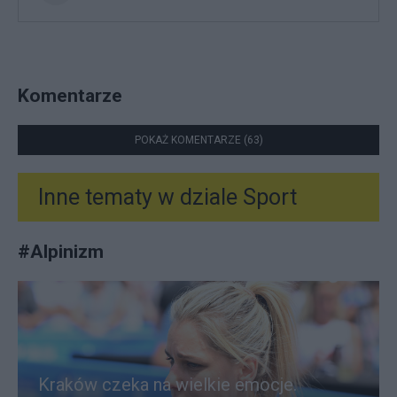
Komentarze
POKAŻ KOMENTARZE (63)
Inne tematy w dziale
Sport
#
Alpinizm
Kraków czeka na wielkie emocje.