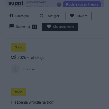
Udostępnij
Udostępnij
Lubię to!
Skomentuj
63
Obserwuj notkę
Sport
MŚ 2026 - refleksje
wrocman
Sport
Hiszpania wróciła na tron!