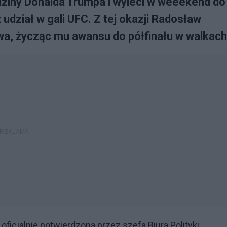
dziny Donalda Trumpa i wyleci w weeekend do
dział w gali UFC. Z tej okazji Radosław
wa, życząc mu awansu do półfinału w walkach
ficjalnie potwierdzona przez szefa Biura Polityki