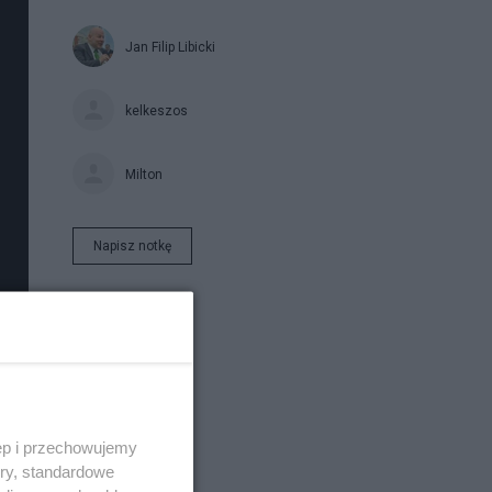
Jan Filip Libicki
kelkeszos
Milton
Napisz notkę
ęp i przechowujemy
ory, standardowe