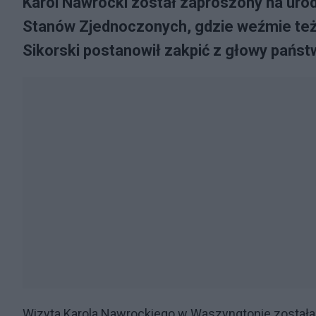
Karol Nawrocki został zaproszony na uro
Stanów Zjednoczonych, gdzie weźmie też u
Sikorski postanowił zakpić z głowy państ
Wizyta Karola Nawrockiego w Waszyngtonie została o