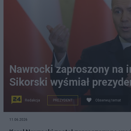
Nawrocki zaproszony na 
Sikorski wyśmiał prezyde
Redakcja
PREZYDENT
Obserwuj temat
11.06.2026