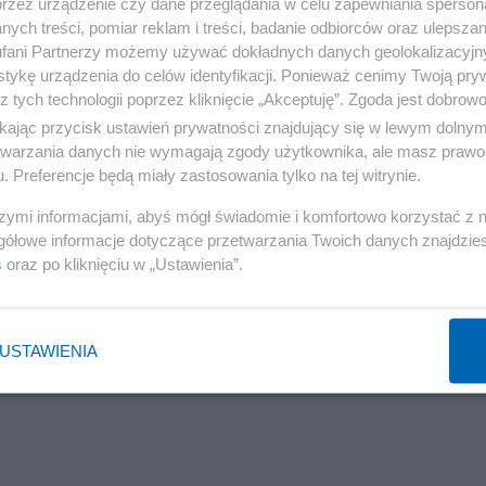
przez urządzenie czy dane przeglądania w celu zapewniania sperson
edzielę, 14 czerwca, na zaproszenie obchodzącego w ty
ych treści, pomiar reklam i treści, badanie odbiorców oraz ulepszan
udział w organizowanej w Białym Domu gali UFC Freedom
fani Partnerzy możemy używać dokładnych danych geolokalizacyjn
tykę urządzenia do celów identyfikacji. Ponieważ cenimy Twoją pry
z tych technologii poprzez kliknięcie „Akceptuję”. Zgoda jest dobro
ikając przycisk ustawień prywatności znajdujący się w lewym dolny
etwarzania danych nie wymagają zgody użytkownika, ale masz prawo 
. Preferencje będą miały zastosowania tylko na tej witrynie.
szymi informacjami, abyś mógł świadomie i komfortowo korzystać z
gółowe informacje dotyczące przetwarzania Twoich danych znajdzi
s
oraz po kliknięciu w „Ustawienia”.
USTAWIENIA