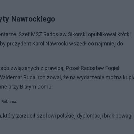
zyty Nawrockiego
ntarze. Szef MSZ Radosław Sikorski opublikował krótki
aby prezydent Karol Nawrocki wszedł co najmniej do
 osób związanych z prawicą. Poseł Radosław Fogiel
ł Waldemar Buda ironizował, że na wydarzenie można kupi
ane przy Białym Domu.
Reklama
który zarzucił szefowi polskiej dyplomacji brak powagi 