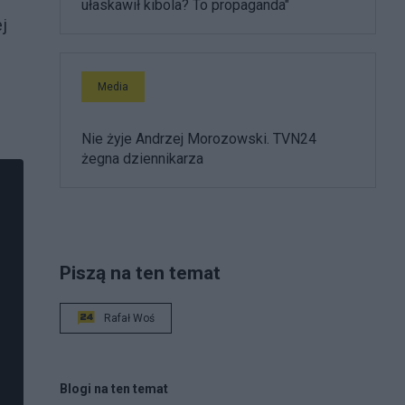
ułaskawił kibola? To propaganda"
j
Media
Nie żyje Andrzej Morozowski. TVN24
żegna dziennikarza
Piszą na ten temat
Rafał Woś
Blogi na ten temat