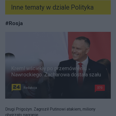
Inne tematy w dziale
Polityka
#
Rosja
Kreml wściekły po przemówieniu
Nawrockiego. Zacharowa dostała szału
Redakcja
370
Drugi Prigożyn. Zagroził Putinowi atakiem, miliony
obejrzało nagranie