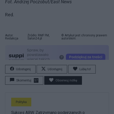
Fot. Andrzej Poczobut/East News
Red.
Autor:
Źródło: RMF FM,
© Artykuł jest chroniony prawem
Redakcja
Salon24.pl
autorskim.
Udostępnij
Udostępnij
Lubię to!
Skomentuj
57
Obserwuj notkę
Polityka
Sukces ABW. Zatrzymano podejrzanych o