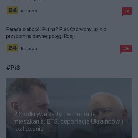
Redakcja
78
Parada słabości Putina? Plac Czerwony już nie
przypomina dawnej potęgi Rosji
Redakcja
206
#
PiS
PiS odkrywa karty. Demografia,
mieszkania, ETS, deportacje Ukraińców i
rozliczenia