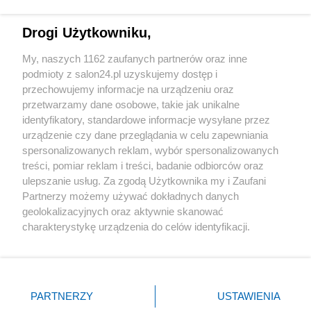
Technologie
Drogi Użytkowniku,
Sport
My, naszych 1162 zaufanych partnerów oraz inne
podmioty z salon24.pl uzyskujemy dostęp i
Społeczeństwo
przechowujemy informacje na urządzeniu oraz
przetwarzamy dane osobowe, takie jak unikalne
Kultura
identyfikatory, standardowe informacje wysyłane przez
urządzenie czy dane przeglądania w celu zapewniania
spersonalizowanych reklam, wybór spersonalizowanych
treści, pomiar reklam i treści, badanie odbiorców oraz
ulepszanie usług. Za zgodą Użytkownika my i Zaufani
X
Facebook
Instagram
Youtube
Partnerzy możemy używać dokładnych danych
geolokalizacyjnych oraz aktywnie skanować
charakterystykę urządzenia do celów identyfikacji.
Web Content Media sp. z o. o. © 2022
Ponieważ cenimy Twoją prywatność, prosimy o zgodę na
korzystanie z tych technologii poprzez kliknięcie
„Akceptuję”. Zgoda jest dobrowolna i zawsze możesz ją
Pomoc
O nas
Praca
Reklama
Kontakt
zmienić/wycofać klikając przycisk ustawień prywatności
PARTNERZY
USTAWIENIA
znajdujący się w lewym dolnym rogu strony
. Niektóre