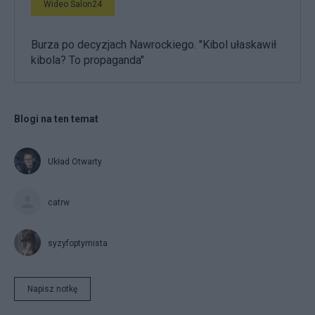
Wideo Salon24
Burza po decyzjach Nawrockiego. "Kibol ułaskawił
kibola? To propaganda"
Blogi na ten temat
Układ Otwarty
catrw
syzyfoptymista
Napisz notkę