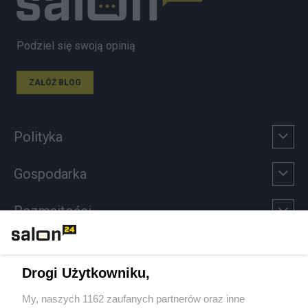
Podziel się swoją opinią
ZAŁÓŻ BLOG
Polityka
Gospodarka
Rozmaitości
Technologie
Drogi Użytkowniku,
Sport
My, naszych 1162 zaufanych partnerów oraz inne