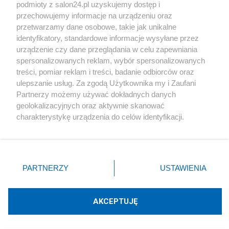
podmioty z salon24.pl uzyskujemy dostęp i
Społeczeństwo
przechowujemy informacje na urządzeniu oraz
przetwarzamy dane osobowe, takie jak unikalne
Kultura
identyfikatory, standardowe informacje wysyłane przez
urządzenie czy dane przeglądania w celu zapewniania
spersonalizowanych reklam, wybór spersonalizowanych
treści, pomiar reklam i treści, badanie odbiorców oraz
ulepszanie usług. Za zgodą Użytkownika my i Zaufani
X
Facebook
Instagram
Youtube
Partnerzy możemy używać dokładnych danych
geolokalizacyjnych oraz aktywnie skanować
charakterystykę urządzenia do celów identyfikacji.
Web Content Media sp. z o. o. © 2022
Ponieważ cenimy Twoją prywatność, prosimy o zgodę na
korzystanie z tych technologii poprzez kliknięcie
„Akceptuję”. Zgoda jest dobrowolna i zawsze możesz ją
Pomoc
O nas
Praca
Reklama
Kontakt
zmienić/wycofać klikając przycisk ustawień prywatności
PARTNERZY
USTAWIENIA
znajdujący się w lewym dolnym rogu strony
. Niektóre
rodzaje przetwarzania danych nie wymagają zgody
użytkownika, ale masz prawo sprzeciwić się takiemu
AKCEPTUJĘ
przetwarzaniu. Preferencje będą miały zastosowania tylko
Technologię dostarcza:
W3media.pl
na tej witrynie.