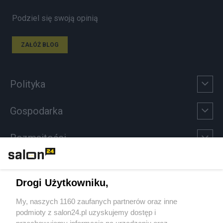
Podziel się swoją opinią
ZAŁÓŻ BLOG
Polityka
Gospodarka
Rozmaitości
Technologie
Drogi Użytkowniku,
Sport
My, naszych 1160 zaufanych partnerów oraz inne
podmioty z salon24.pl uzyskujemy dostęp i
Społeczeństwo