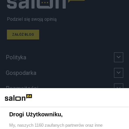
Podziel się swoją opinią
ZAŁÓŻ BLOG
Polityka
Gospodarka
Rozmaitości
Technologie
Drogi Użytkowniku,
Sport
My, naszych 1160 zaufanych partnerów oraz inne