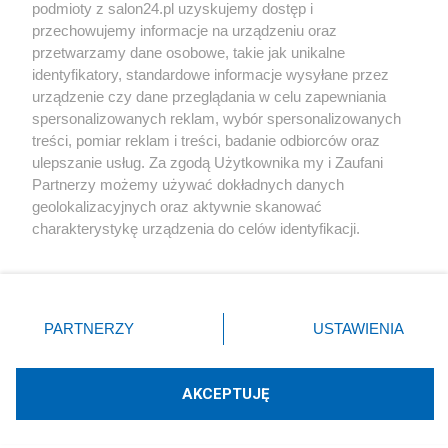
podmioty z salon24.pl uzyskujemy dostęp i
Społeczeństwo
przechowujemy informacje na urządzeniu oraz
przetwarzamy dane osobowe, takie jak unikalne
Kultura
identyfikatory, standardowe informacje wysyłane przez
urządzenie czy dane przeglądania w celu zapewniania
spersonalizowanych reklam, wybór spersonalizowanych
treści, pomiar reklam i treści, badanie odbiorców oraz
ulepszanie usług. Za zgodą Użytkownika my i Zaufani
X
Facebook
Instagram
Youtube
Partnerzy możemy używać dokładnych danych
geolokalizacyjnych oraz aktywnie skanować
charakterystykę urządzenia do celów identyfikacji.
Web Content Media sp. z o. o. © 2022
Ponieważ cenimy Twoją prywatność, prosimy o zgodę na
korzystanie z tych technologii poprzez kliknięcie
„Akceptuję”. Zgoda jest dobrowolna i zawsze możesz ją
Pomoc
O nas
Praca
Reklama
Kontakt
zmienić/wycofać klikając przycisk ustawień prywatności
PARTNERZY
USTAWIENIA
znajdujący się w lewym dolnym rogu strony
. Niektóre
rodzaje przetwarzania danych nie wymagają zgody
użytkownika, ale masz prawo sprzeciwić się takiemu
AKCEPTUJĘ
przetwarzaniu. Preferencje będą miały zastosowania tylko
Technologię dostarcza:
W3media.pl
na tej witrynie.