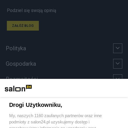
Podziel się swoją opinią
ZAŁÓŻ BLOG
Polityka
Gospodarka
Rozmaitości
Technologie
Drogi Użytkowniku,
Sport
My, naszych 1160 zaufanych partnerów oraz inne
podmioty z salon24.pl uzyskujemy dostęp i
Społeczeństwo