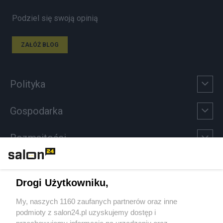
Podziel się swoją opinią
ZAŁÓŻ BLOG
Polityka
Gospodarka
Rozmaitości
Technologie
Drogi Użytkowniku,
Sport
My, naszych 1160 zaufanych partnerów oraz inne
podmioty z salon24.pl uzyskujemy dostęp i
Społeczeństwo