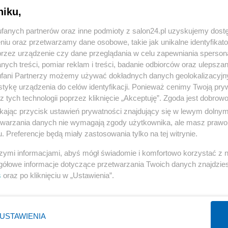
niku,
« WRÓĆ DO NOTKI
fanych partnerów oraz inne podmioty z salon24.pl uzyskujemy dost
niu oraz przetwarzamy dane osobowe, takie jak unikalne identyfikat
przez urządzenie czy dane przeglądania w celu zapewniania sperson
ych treści, pomiar reklam i treści, badanie odbiorców oraz ulepszan
fani Partnerzy możemy używać dokładnych danych geolokalizacyjn
tykę urządzenia do celów identyfikacji. Ponieważ cenimy Twoją pry
Polityka
Gospodarka
z tych technologii poprzez kliknięcie „Akceptuję”. Zgoda jest dobro
ikając przycisk ustawień prywatności znajdujący się w lewym dolny
Rosja
Biznes
etwarzania danych nie wymagają zgody użytkownika, ale masz prawo 
PiS
Pieniądze
. Preferencje będą miały zastosowania tylko na tej witrynie.
Rząd
Centralny Port Komunikacyjny
szymi informacjami, abyś mógł świadomie i komfortowo korzystać z
Prezydent
Inwestycje
gółowe informacje dotyczące przetwarzania Twoich danych znajdzi
s
oraz po kliknięciu w „Ustawienia”.
NATO
Podatki
WIĘCEJ
WIĘCEJ
USTAWIENIA