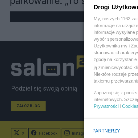
parkowanie. „To skandal!”
Drogi Użytkow
My, naszych 1162 zau
informacje na urządze
informacje wysyłane 
wybór spersonalizowan
Użytkownika my i Zau
skanować charakterys
zgodę na korzystanie 
ją zmienić/wycofać kl
Niektóre rodzaje prz
takiemu przetwarzaniu
Podziel się swoją opinią
Zapoznaj się z poniż
internetowych. Szcze
Prywatności
i
Cookie
ZAŁÓŻ BLOG
PARTNERZY
X
Facebook
Instagram