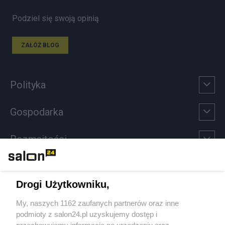
Podziel się swoją opinią
ZAŁÓŻ BLOG
Polityka
Gospodarka
Rozmaitości
Technologie
Drogi Użytkowniku,
Sport
My, naszych 1162 zaufanych partnerów oraz inne
podmioty z salon24.pl uzyskujemy dostęp i
Społeczeństwo