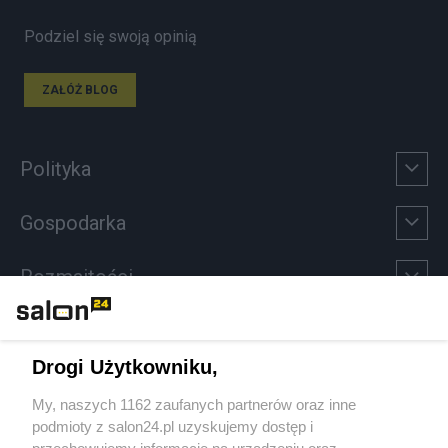
Podziel się swoją opinią
ZAŁÓŻ BLOG
Polityka
Gospodarka
Rozmaitości
Technologie
Drogi Użytkowniku,
Sport
My, naszych 1162 zaufanych partnerów oraz inne
podmioty z salon24.pl uzyskujemy dostęp i
Społeczeństwo