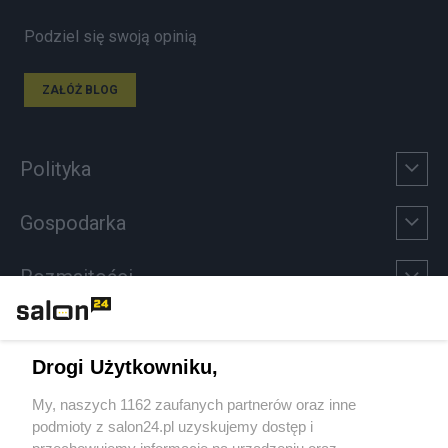
Podziel się swoją opinią
ZAŁÓŻ BLOG
Polityka
Gospodarka
Rozmaitości
Technologie
Drogi Użytkowniku,
Sport
My, naszych 1162 zaufanych partnerów oraz inne
podmioty z salon24.pl uzyskujemy dostęp i
Społeczeństwo