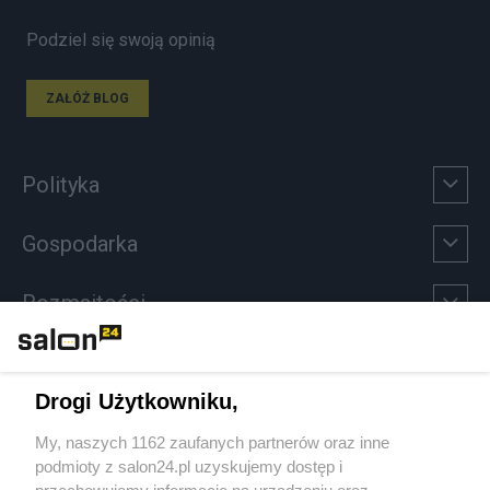
Podziel się swoją opinią
ZAŁÓŻ BLOG
Polityka
Gospodarka
Rozmaitości
Technologie
Drogi Użytkowniku,
Sport
My, naszych 1162 zaufanych partnerów oraz inne
podmioty z salon24.pl uzyskujemy dostęp i
Społeczeństwo