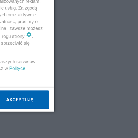
alizowanych reklam,
ie usług. Za zgodą
ych oraz aktywnie
watność, prosimy o
wolna i zawsze możesz
m rogu strony
.
sprzeciwić się
 naszych serwisów
esz w
Polityce
AKCEPTUJĘ