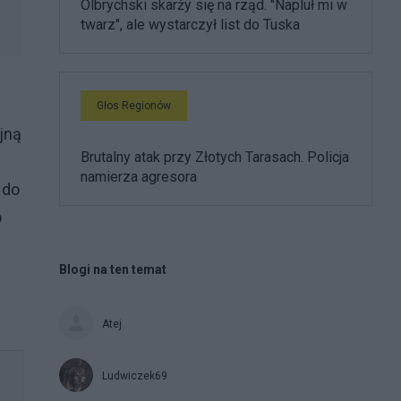
Olbrychski skarży się na rząd. "Napluł mi w
twarz", ale wystarczył list do Tuska
Głos Regionów
jną
Brutalny atak przy Złotych Tarasach. Policja
namierza agresora
 do
o
Blogi na ten temat
Atej
Ludwiczek69