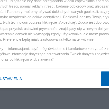
przez urządzenie czy dane przeglądania w celu zapewniania sperson
rodowioną uczelnią w stolicy jest Uniwersytet
ych treści, pomiar reklam i treści, badanie odbiorców oraz ulepszan
ń (9305), Wrocław (9291), Kraków (8570) i Lublin (ok. 9
fani Partnerzy możemy używać dokładnych danych geolokalizacyjn
tykę urządzenia do celów identyfikacji. Ponieważ cenimy Twoją pry
ieckie (35 062 cudzoziemców), przed wielkopolskim
z tych technologii poprzez kliknięcie „Akceptuję”. Zgoda jest dobro
ikając przycisk ustawień prywatności znajdujący się w lewym dolny
etwarzania danych nie wymagają zgody użytkownika, ale masz prawo 
otych rocznie dla polskiej gospodarki
. Preferencje będą miały zastosowania tylko na tej witrynie.
szymi informacjami, abyś mógł świadomie i komfortowo korzystać z
gółowe informacje dotyczące przetwarzania Twoich danych znajdzi
s
oraz po kliknięciu w „Ustawienia”.
USTAWIENIA