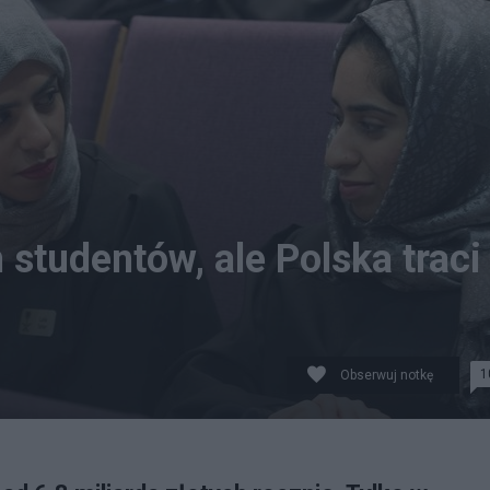
 studentów, ale Polska traci
1
Obserwuj notkę
mickiego uczelni medycznych w Centrum Dydaktycznym