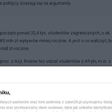
politycy ścierają się na argumenty
oczęło ponad 32,4 tys. studentów zagranicznych, o ok. 
285 mln zł wpływów mniej rocznie. A jest o co walczyć, b
mld zł rocznie.
oc. z Azji. Rośnie też udział studentów z Afryki, m.in. z
Kirgistanu, Chin i Tajwanu. Najliczniejszą grupę stanowi
proc. wszystkich cudzoziemców. Za nimi plasują się
proc.).
niku,
Reklama
fanych partnerów oraz inne podmioty z salon24.pl uzyskujemy dost
niu oraz przetwarzamy dane osobowe, takie jak unikalne identyfikat
ozostaje Warszawa, gdzie kształci się 33 881