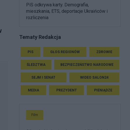
PiS odkrywa karty. Demografia,
mieszkania, ETS, deportacje Ukraińców i
rozliczenia
w
Tematy Redakcja
PIS
GŁOS REGIONÓW
ZDROWIE
ŚLEDZTWA
BEZPIECZEŃSTWO NARODOWE
SEJM I SENAT
WIDEO SALON24
MEDIA
PREZYDENT
PIENIĄDZE
Film