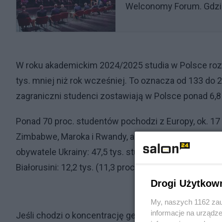
Welconomy Forum. Gdzie 
W roku akademickim 2024/2025 studia w Polsce rozp
tys. mniej niż rok wcześniej. To oznacza od 133 do 
zagraniczni studenci zostawiają w Polsce ponad 6,8 
Ponad 70 proc. studentów pochodzi z Europy, ok. 17 pr
Zimbabwe, Maroka i Rwandy, a także z Azerbejdżanu, 
obywatele Ukrainy: 47,5 tys. studentów, czyli 43,8 
Białorusini: 12,2 tys. (11,3 proc.) i Turcy: 5,2 tys. (4,7 
Drogi Użytkow
My, naszych 1162 zau
informacje na urządze
Jeśli chodzi o koncentrację geograficzną, liderem p