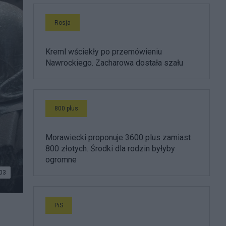
Rosja
Kreml wściekły po przemówieniu
Nawrockiego. Zacharowa dostała szału
800 plus
Morawiecki proponuje 3600 plus zamiast
800 złotych. Środki dla rodzin byłyby
ogromne
03
PiS