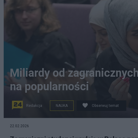
Miliardy od zagranicznych
na popularności
Redakcja
NAUKA
Obserwuj temat
Studenci podczas centralnej inauguracji roku akade
22.02.2026
Uniwersytetu Medycznego/PAP