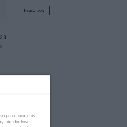
Napisz notkę
3,8
o
ą
ęp i przechowujemy
ory, standardowe