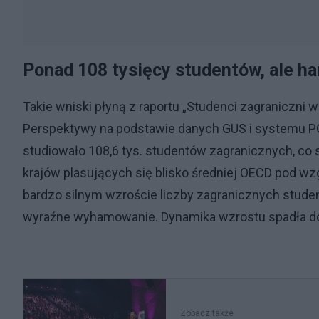
Ponad 108 tysięcy studentów, ale h
Takie wniski płyną z raportu „Studenci zagraniczni
Perspektywy na podstawie danych GUS i systemu P
studiowało 108,6 tys. studentów zagranicznych, co s
krajów plasujących się blisko średniej OECD pod 
bardzo silnym wzroście liczby zagranicznych stud
wyraźne wyhamowanie. Dynamika wzrostu spadła do z
Zobacz także