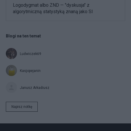
Logodygmat albo ZND — "dyskusja" z
algorytmiczną statystyką znaną jako SI
Blogi na ten temat
Ludwiczek69
Kasjopejanin
Janusz Arkadiusz
Napisz notkę