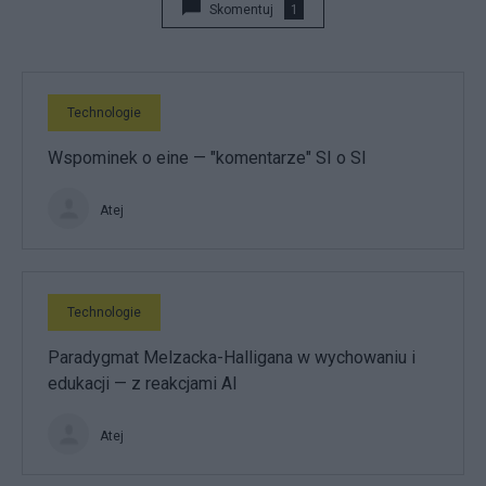
Skomentuj
1
Technologie
Wspominek o eine — "komentarze" SI o SI
Atej
Technologie
Paradygmat Melzacka-Halligana w wychowaniu i
edukacji — z reakcjami AI
Atej