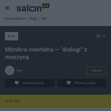
Strona główna
Blogi
Atej
96
BLOG
Mimikra mentalna — "dialogi" z
maszyną
Atej
NAUKA
Obserwuj temat
Obserwuj notkę
27.05.2026