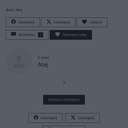
Autor: Atej
Udostępnij
Udostępnij
Lubię to!
Skomentuj
1
Obserwuj notkę
O mnie
Atej
?
Nowości od blogera
Udostępnij
Udostępnij