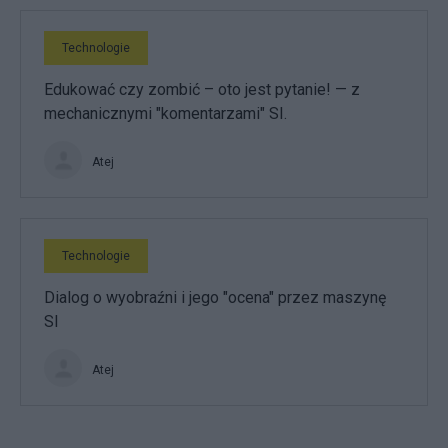
Technologie
Edukować czy zombić – oto jest pytanie! — z
mechanicznymi "komentarzami" SI.
Atej
Technologie
Dialog o wyobraźni i jego "ocena" przez maszynę
SI
Atej