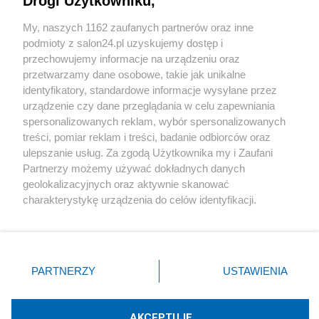
Drogi Użytkowniku,
Sport
My, naszych 1162 zaufanych partnerów oraz inne
podmioty z salon24.pl uzyskujemy dostęp i
Społeczeństwo
przechowujemy informacje na urządzeniu oraz
przetwarzamy dane osobowe, takie jak unikalne
Kultura
identyfikatory, standardowe informacje wysyłane przez
urządzenie czy dane przeglądania w celu zapewniania
spersonalizowanych reklam, wybór spersonalizowanych
treści, pomiar reklam i treści, badanie odbiorców oraz
ulepszanie usług. Za zgodą Użytkownika my i Zaufani
X
Facebook
Instagram
Youtube
Partnerzy możemy używać dokładnych danych
geolokalizacyjnych oraz aktywnie skanować
charakterystykę urządzenia do celów identyfikacji.
Web Content Media sp. z o. o. © 2022
Ponieważ cenimy Twoją prywatność, prosimy o zgodę na
korzystanie z tych technologii poprzez kliknięcie
„Akceptuję”. Zgoda jest dobrowolna i zawsze możesz ją
Pomoc
O nas
Praca
Reklama
Kontakt
zmienić/wycofać klikając przycisk ustawień prywatności
PARTNERZY
USTAWIENIA
znajdujący się w lewym dolnym rogu strony
. Niektóre
rodzaje przetwarzania danych nie wymagają zgody
użytkownika, ale masz prawo sprzeciwić się takiemu
AKCEPTUJĘ