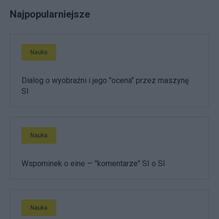
Najpopularniejsze
Nauka
Dialog o wyobraźni i jego "ocena" przez maszynę
SI
Nauka
Wspominek o eine — "komentarze" SI o SI
Nauka