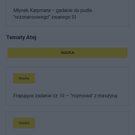
Młynek Karpmana – gadanie do pudła
"rezonansowego" zwanego SI
Tematy Atej
NAUKA
Nauka
Frapujące zadanie cz. III — "rozmowa" z maszyną
Nauka