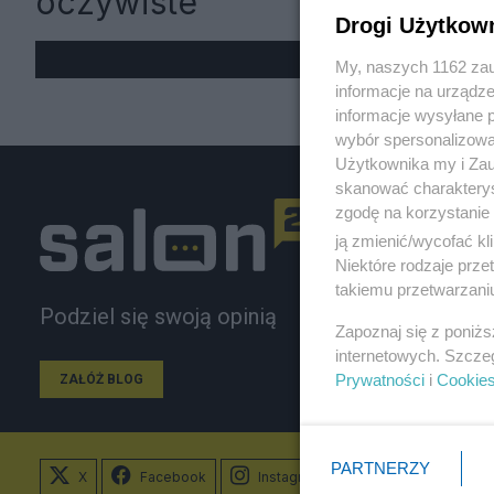
oczywiste
Drogi Użytkow
My, naszych 1162 zau
informacje na urządze
informacje wysyłane 
wybór spersonalizowan
Użytkownika my i Zau
skanować charakterys
zgodę na korzystanie 
ją zmienić/wycofać kl
Niektóre rodzaje prz
takiemu przetwarzaniu
Podziel się swoją opinią
Zapoznaj się z poniż
internetowych. Szcze
Prywatności
i
Cookie
ZAŁÓŻ BLOG
PARTNERZY
X
Facebook
Instagram