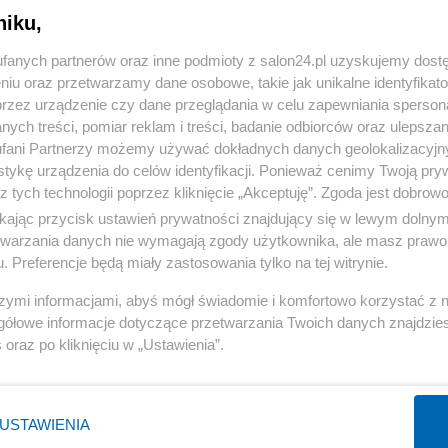
niku,
« WRÓĆ DO NOTKI
fanych partnerów oraz inne podmioty z salon24.pl uzyskujemy dost
niu oraz przetwarzamy dane osobowe, takie jak unikalne identyfikat
przez urządzenie czy dane przeglądania w celu zapewniania sperson
ych treści, pomiar reklam i treści, badanie odbiorców oraz ulepszan
fani Partnerzy możemy używać dokładnych danych geolokalizacyjn
tykę urządzenia do celów identyfikacji. Ponieważ cenimy Twoją pry
Polityka
Gospodarka
z tych technologii poprzez kliknięcie „Akceptuję”. Zgoda jest dobro
ikając przycisk ustawień prywatności znajdujący się w lewym dolny
Rosja
Biznes
etwarzania danych nie wymagają zgody użytkownika, ale masz prawo 
PiS
Pieniądze
. Preferencje będą miały zastosowania tylko na tej witrynie.
Rząd
Centralny Port Komunikacyjny
szymi informacjami, abyś mógł świadomie i komfortowo korzystać z
Prezydent
Inwestycje
gółowe informacje dotyczące przetwarzania Twoich danych znajdzi
s
oraz po kliknięciu w „Ustawienia”.
NATO
Podatki
WIĘCEJ
WIĘCEJ
USTAWIENIA