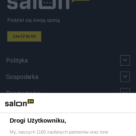
Podziel się swoją opinią
ZAŁÓŻ BLOG
Polityka
Gospodarka
Rozmaitości
Technologie
Drogi Użytkowniku,
Sport
My, naszych 1160 zaufanych partnerów oraz inne