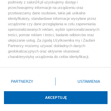
podmioty z salon24.pl uzyskujemy dostęp i
Społeczeństwo
przechowujemy informacje na urządzeniu oraz
przetwarzamy dane osobowe, takie jak unikalne
Kultura
identyfikatory, standardowe informacje wysyłane przez
urządzenie czy dane przeglądania w celu zapewniania
spersonalizowanych reklam, wybór spersonalizowanych
treści, pomiar reklam i treści, badanie odbiorców oraz
ulepszanie usług. Za zgodą Użytkownika my i Zaufani
X
Facebook
Instagram
Youtube
Partnerzy możemy używać dokładnych danych
geolokalizacyjnych oraz aktywnie skanować
charakterystykę urządzenia do celów identyfikacji.
Web Content Media sp. z o. o. © 2022
Ponieważ cenimy Twoją prywatność, prosimy o zgodę na
korzystanie z tych technologii poprzez kliknięcie
„Akceptuję”. Zgoda jest dobrowolna i zawsze możesz ją
Pomoc
O nas
Praca
Reklama
Kontakt
zmienić/wycofać klikając przycisk ustawień prywatności
PARTNERZY
USTAWIENIA
znajdujący się w lewym dolnym rogu strony
. Niektóre
rodzaje przetwarzania danych nie wymagają zgody
użytkownika, ale masz prawo sprzeciwić się takiemu
AKCEPTUJĘ
przetwarzaniu. Preferencje będą miały zastosowania tylko
Technologię dostarcza:
W3media.pl
na tej witrynie.