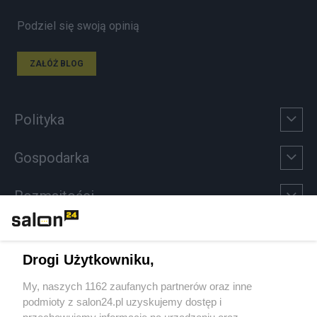
Podziel się swoją opinią
ZAŁÓŻ BLOG
Polityka
Gospodarka
Rozmaitości
Technologie
Drogi Użytkowniku,
Sport
My, naszych 1162 zaufanych partnerów oraz inne
podmioty z salon24.pl uzyskujemy dostęp i
Społeczeństwo