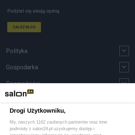
Podziel się swoją opinią
ZAŁÓŻ BLOG
Polityka
Gospodarka
Rozmaitości
Technologie
Drogi Użytkowniku,
Sport
My, naszych 1162 zaufanych partnerów oraz inne
podmioty z salon24.pl uzyskujemy dostęp i
Społeczeństwo