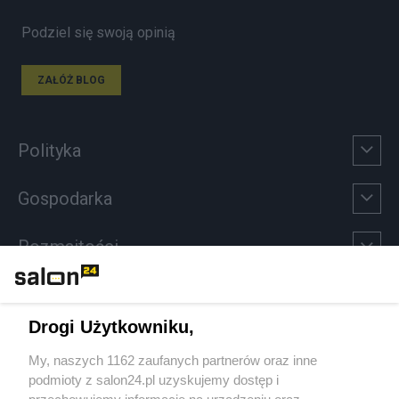
Podziel się swoją opinią
ZAŁÓŻ BLOG
Polityka
Gospodarka
Rozmaitości
Technologie
Drogi Użytkowniku,
Sport
My, naszych 1162 zaufanych partnerów oraz inne
podmioty z salon24.pl uzyskujemy dostęp i
Społeczeństwo