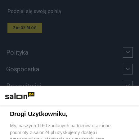
Podziel się swoją opinią
ZAŁÓŻ BLOG
Polityka
Gospodarka
Rozmaitości
Technologie
Drogi Użytkowniku,
Sport
My, naszych 1160 zaufanych partnerów oraz inne
podmioty z salon24.pl uzyskujemy dostęp i
Społeczeństwo