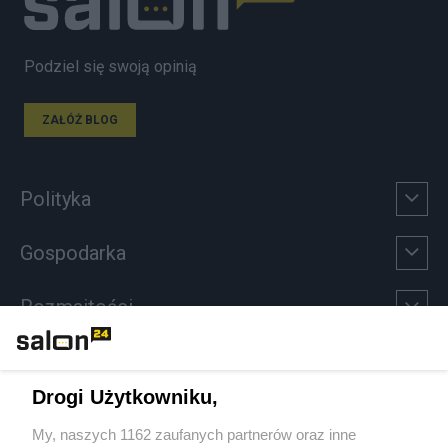
Podziel się swoją opinią
ZAŁÓŻ BLOG
Polityka
Gospodarka
Rozmaitości
Technologie
Drogi Użytkowniku,
Sport
My, naszych 1162 zaufanych partnerów oraz inne