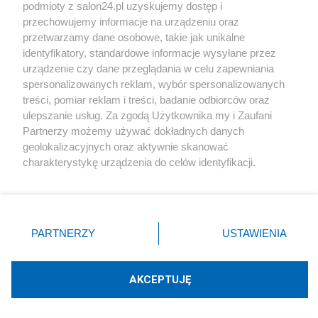
podmioty z salon24.pl uzyskujemy dostęp i
Społeczeństwo
przechowujemy informacje na urządzeniu oraz
przetwarzamy dane osobowe, takie jak unikalne
Kultura
identyfikatory, standardowe informacje wysyłane przez
urządzenie czy dane przeglądania w celu zapewniania
spersonalizowanych reklam, wybór spersonalizowanych
treści, pomiar reklam i treści, badanie odbiorców oraz
ulepszanie usług. Za zgodą Użytkownika my i Zaufani
X
Facebook
Instagram
Youtube
Partnerzy możemy używać dokładnych danych
geolokalizacyjnych oraz aktywnie skanować
charakterystykę urządzenia do celów identyfikacji.
Web Content Media sp. z o. o. © 2022
Ponieważ cenimy Twoją prywatność, prosimy o zgodę na
korzystanie z tych technologii poprzez kliknięcie
„Akceptuję”. Zgoda jest dobrowolna i zawsze możesz ją
Pomoc
O nas
Praca
Reklama
Kontakt
zmienić/wycofać klikając przycisk ustawień prywatności
PARTNERZY
USTAWIENIA
znajdujący się w lewym dolnym rogu strony
. Niektóre
rodzaje przetwarzania danych nie wymagają zgody
użytkownika, ale masz prawo sprzeciwić się takiemu
AKCEPTUJĘ
przetwarzaniu. Preferencje będą miały zastosowania tylko
Technologię dostarcza:
W3media.pl
na tej witrynie.