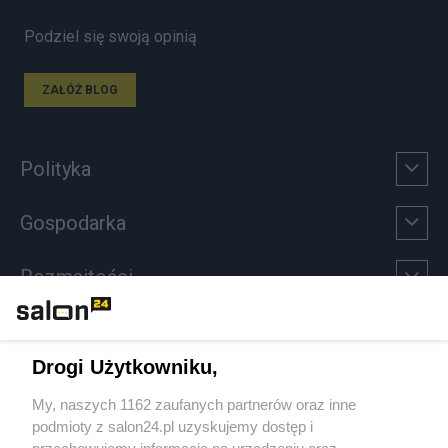
Podziel się swoją opinią
ZAŁÓŻ BLOG
Polityka
Gospodarka
Rozmaitości
Technologie
Drogi Użytkowniku,
Sport
My, naszych 1162 zaufanych partnerów oraz inne
podmioty z salon24.pl uzyskujemy dostęp i
Społeczeństwo