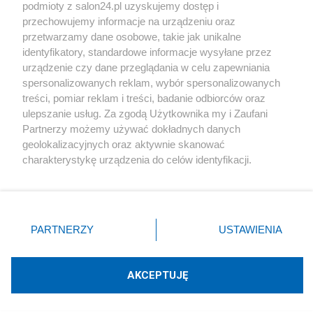
podmioty z salon24.pl uzyskujemy dostęp i
Społeczeństwo
przechowujemy informacje na urządzeniu oraz
przetwarzamy dane osobowe, takie jak unikalne
Kultura
identyfikatory, standardowe informacje wysyłane przez
urządzenie czy dane przeglądania w celu zapewniania
spersonalizowanych reklam, wybór spersonalizowanych
treści, pomiar reklam i treści, badanie odbiorców oraz
ulepszanie usług. Za zgodą Użytkownika my i Zaufani
X
Facebook
Instagram
Youtube
Partnerzy możemy używać dokładnych danych
geolokalizacyjnych oraz aktywnie skanować
charakterystykę urządzenia do celów identyfikacji.
Web Content Media sp. z o. o. © 2022
Ponieważ cenimy Twoją prywatność, prosimy o zgodę na
korzystanie z tych technologii poprzez kliknięcie
„Akceptuję”. Zgoda jest dobrowolna i zawsze możesz ją
Pomoc
O nas
Praca
Reklama
Kontakt
zmienić/wycofać klikając przycisk ustawień prywatności
PARTNERZY
USTAWIENIA
znajdujący się w lewym dolnym rogu strony
. Niektóre
rodzaje przetwarzania danych nie wymagają zgody
użytkownika, ale masz prawo sprzeciwić się takiemu
AKCEPTUJĘ
przetwarzaniu. Preferencje będą miały zastosowania tylko
Technologię dostarcza:
W3media.pl
na tej witrynie.