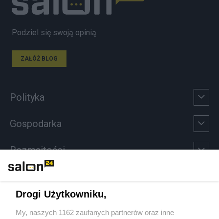
Podziel się swoją opinią
ZAŁÓŻ BLOG
Polityka
Gospodarka
Rozmaitości
Technologie
Drogi Użytkowniku,
Sport
My, naszych 1162 zaufanych partnerów oraz inne