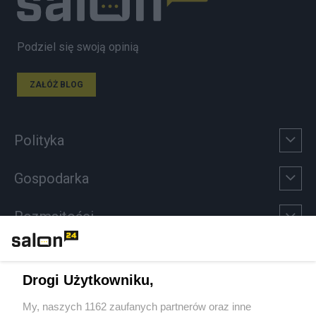
Podziel się swoją opinią
ZAŁÓŻ BLOG
Polityka
Gospodarka
Rozmaitości
Technologie
Drogi Użytkowniku,
Sport
My, naszych 1162 zaufanych partnerów oraz inne