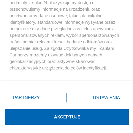
podmioty z salon24.pl uzyskujemy dostęp i
Społeczeństwo
przechowujemy informacje na urządzeniu oraz
przetwarzamy dane osobowe, takie jak unikalne
Kultura
identyfikatory, standardowe informacje wysyłane przez
urządzenie czy dane przeglądania w celu zapewniania
spersonalizowanych reklam, wybór spersonalizowanych
treści, pomiar reklam i treści, badanie odbiorców oraz
ulepszanie usług. Za zgodą Użytkownika my i Zaufani
X
Facebook
Instagram
Youtube
Partnerzy możemy używać dokładnych danych
geolokalizacyjnych oraz aktywnie skanować
charakterystykę urządzenia do celów identyfikacji.
Web Content Media sp. z o. o. © 2022
Ponieważ cenimy Twoją prywatność, prosimy o zgodę na
korzystanie z tych technologii poprzez kliknięcie
„Akceptuję”. Zgoda jest dobrowolna i zawsze możesz ją
Pomoc
O nas
Praca
Reklama
Kontakt
zmienić/wycofać klikając przycisk ustawień prywatności
PARTNERZY
USTAWIENIA
znajdujący się w lewym dolnym rogu strony
. Niektóre
rodzaje przetwarzania danych nie wymagają zgody
użytkownika, ale masz prawo sprzeciwić się takiemu
AKCEPTUJĘ
przetwarzaniu. Preferencje będą miały zastosowania tylko
Technologię dostarcza:
W3media.pl
na tej witrynie.