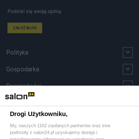
Podziel się swoją opinią
ZAŁÓŻ BLOG
Polityka
Gospodarka
Rozmaitości
Technologie
Drogi Użytkowniku,
Sport
My, naszych 1162 zaufanych partnerów oraz inne
podmioty z salon24.pl uzyskujemy dostęp i
Społeczeństwo