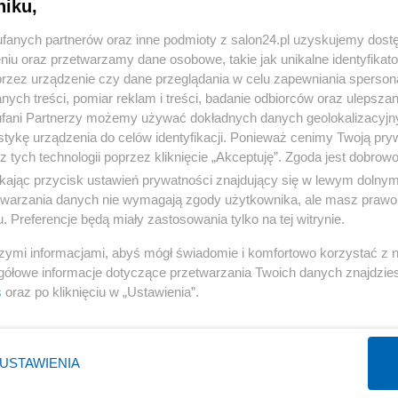
niku,
« WRÓĆ DO NOTKI
fanych partnerów oraz inne podmioty z salon24.pl uzyskujemy dost
niu oraz przetwarzamy dane osobowe, takie jak unikalne identyfikat
przez urządzenie czy dane przeglądania w celu zapewniania sperson
ych treści, pomiar reklam i treści, badanie odbiorców oraz ulepszan
fani Partnerzy możemy używać dokładnych danych geolokalizacyjn
tykę urządzenia do celów identyfikacji. Ponieważ cenimy Twoją pry
Polityka
Gospodarka
z tych technologii poprzez kliknięcie „Akceptuję”. Zgoda jest dobro
PiS
Biznes
ikając przycisk ustawień prywatności znajdujący się w lewym dolny
etwarzania danych nie wymagają zgody użytkownika, ale masz prawo 
Rząd
Pieniądze
. Preferencje będą miały zastosowania tylko na tej witrynie.
Prezydent
Centralny Port Komunikacyjny
szymi informacjami, abyś mógł świadomie i komfortowo korzystać z
NATO
Inwestycje
gółowe informacje dotyczące przetwarzania Twoich danych znajdzi
KO
Podatki
s
oraz po kliknięciu w „Ustawienia”.
WIĘCEJ
WIĘCEJ
USTAWIENIA