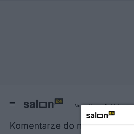
Strona główna
Redakcja
Komentarze do notki:
Zagroż