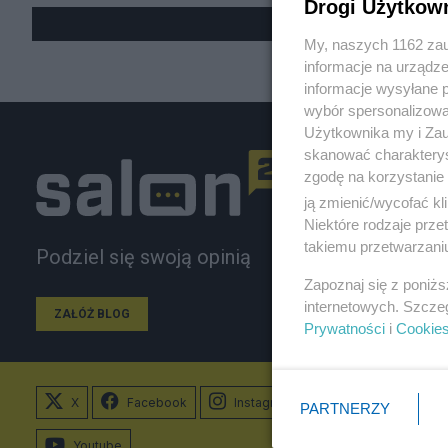
Drogi Użytkow
My, naszych 1162 zau
informacje na urządze
informacje wysyłane 
wybór spersonalizowan
Użytkownika my i Zau
skanować charakterys
zgodę na korzystanie 
ją zmienić/wycofać kl
Niektóre rodzaje prz
takiemu przetwarzaniu
Podziel się swoją opinią
Zapoznaj się z poniż
internetowych. Szcze
ZAŁÓŻ BLOG
Prywatności
i
Cookie
X
Facebook
Instagram
PARTNERZY
Youtube