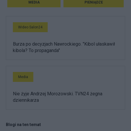
MEDIA
PIENIĄDZE
Wideo Salon24
Burza po decyzjach Nawrockiego. "Kibol ułaskawił
kibola? To propaganda"
Media
Nie żyje Andrzej Morozowski. TVN24 żegna
dziennikarza
Blogi na ten temat