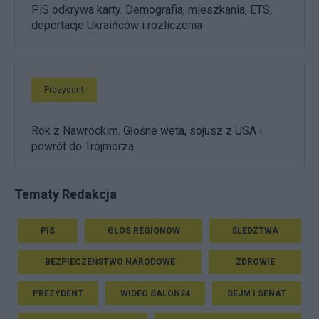
PiS odkrywa karty. Demografia, mieszkania, ETS,
deportacje Ukraińców i rozliczenia
Prezydent
Rok z Nawrockim. Głośne weta, sojusz z USA i
powrót do Trójmorza
Tematy Redakcja
PIS
GŁOS REGIONÓW
ŚLEDZTWA
BEZPIECZEŃSTWO NARODOWE
ZDROWIE
PREZYDENT
WIDEO SALON24
SEJM I SENAT