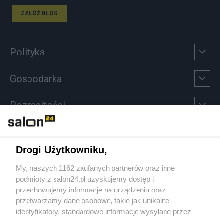
ZAŁÓŻ BLOG
Polityka
Gospodarka
Rozmaitości
Technologie
Drogi Użytkowniku,
Sport
My, naszych 1162 zaufanych partnerów oraz inne
podmioty z salon24.pl uzyskujemy dostęp i
Społeczeństwo
przechowujemy informacje na urządzeniu oraz
przetwarzamy dane osobowe, takie jak unikalne
Kultura
identyfikatory, standardowe informacje wysyłane przez