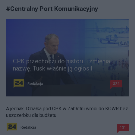
#
Centralny Port Komunikacyjny
CPK przechodzi do historii i zmienia
nazwę. Tusk właśnie ją ogłosił
Redakcja
324
A jednak. Działka pod CPK w Zabłotni wróci do KOWR bez
uszczerbku dla budżetu
Redakcja
131