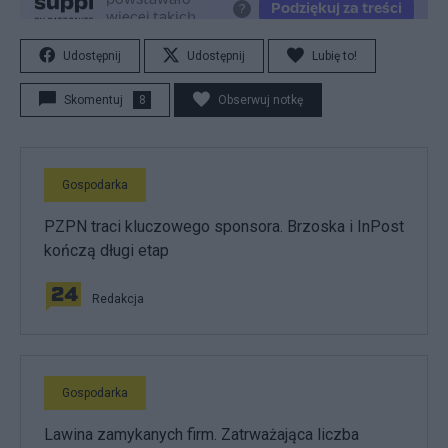
Udostępnij
Udostępnij
Lubię to!
Skomentuj
8
Obserwuj notkę
Gospodarka
PZPN traci kluczowego sponsora. Brzoska i InPost
kończą długi etap
Redakcja
Gospodarka
Lawina zamykanych firm. Zatrważająca liczba