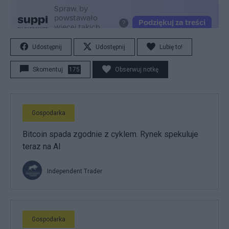
Udostępnij
Udostępnij
Lubię to!
Skomentuj
175
Obserwuj notkę
Gospodarka
Bitcoin spada zgodnie z cyklem. Rynek spekuluje
teraz na AI
Independent Trader
Gospodarka