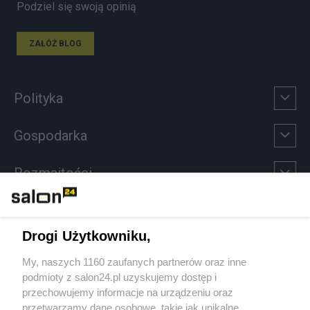
Podziel się swoją opinią
ZAŁÓŻ BLOG
Polityka
Gospodarka
Rozmaitości
Technologie
Drogi Użytkowniku,
Sport
My, naszych 1160 zaufanych partnerów oraz inne
podmioty z salon24.pl uzyskujemy dostęp i
Społeczeństwo
przechowujemy informacje na urządzeniu oraz
przetwarzamy dane osobowe, takie jak unikalne