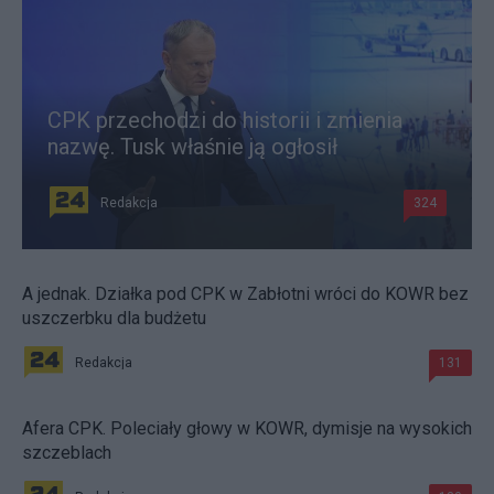
CPK przechodzi do historii i zmienia
nazwę. Tusk właśnie ją ogłosił
Redakcja
324
A jednak. Działka pod CPK w Zabłotni wróci do KOWR bez
uszczerbku dla budżetu
Redakcja
131
Afera CPK. Poleciały głowy w KOWR, dymisje na wysokich
szczeblach