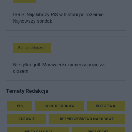
IBRiS: Najsłabszy PiS w historii po rozłamie.
Najnowszy sondaż
Partie polityczne
Nie tylko grill. Morawiecki zamierza pójść za
ciosem
Tematy Redakcja
PIS
GŁOS REGIONÓW
ŚLEDZTWA
ZDROWIE
BEZPIECZEŃSTWO NARODOWE