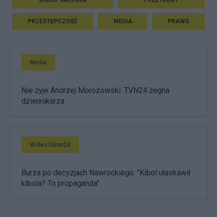
WIDEO SALON24
PREZYDENT
PRZESTĘPCZOŚĆ
MEDIA
PRAWO
Media
Nie żyje Andrzej Morozowski. TVN24 żegna
dziennikarza
Wideo Salon24
Burza po decyzjach Nawrockiego. "Kibol ułaskawił
kibola? To propaganda"