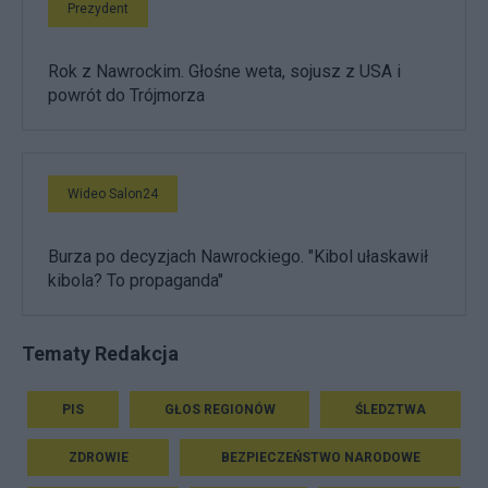
Prezydent
Rok z Nawrockim. Głośne weta, sojusz z USA i
powrót do Trójmorza
Wideo Salon24
Burza po decyzjach Nawrockiego. "Kibol ułaskawił
kibola? To propaganda"
Tematy Redakcja
PIS
GŁOS REGIONÓW
ŚLEDZTWA
ZDROWIE
BEZPIECZEŃSTWO NARODOWE