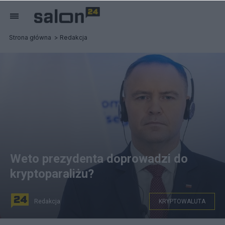
Strona główna
Redakcja
Weto prezydenta doprowadzi do
kryptoparaliżu?
Redakcja
KRYPTOWALUTA
Fot: Prezydent Karol Nawrocki zawetował ustawę o