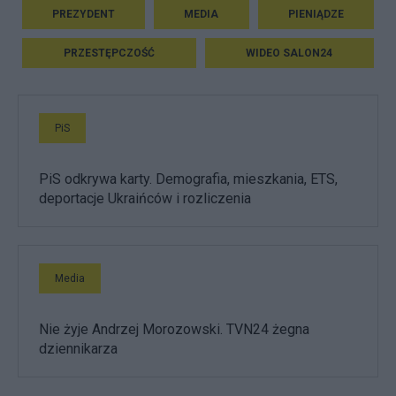
PREZYDENT
MEDIA
PIENIĄDZE
PRZESTĘPCZOŚĆ
WIDEO SALON24
PiS
PiS odkrywa karty. Demografia, mieszkania, ETS,
deportacje Ukraińców i rozliczenia
Media
Nie żyje Andrzej Morozowski. TVN24 żegna
dziennikarza