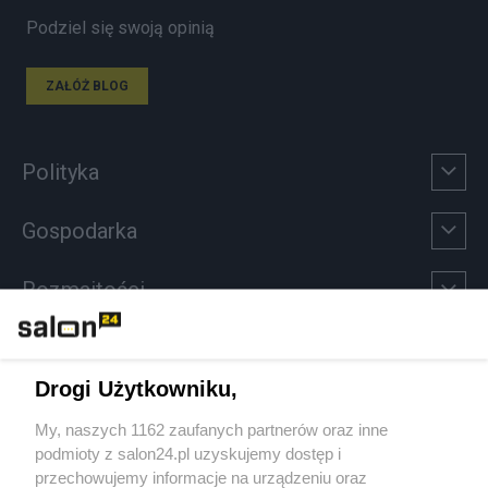
Podziel się swoją opinią
ZAŁÓŻ BLOG
Polityka
Gospodarka
Rozmaitości
Technologie
Drogi Użytkowniku,
Sport
My, naszych 1162 zaufanych partnerów oraz inne
podmioty z salon24.pl uzyskujemy dostęp i
Społeczeństwo
przechowujemy informacje na urządzeniu oraz