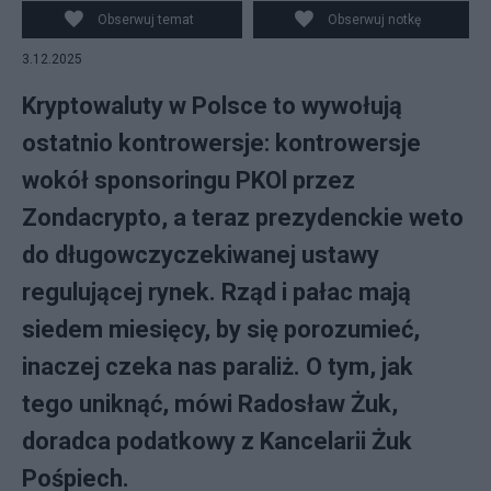
kryptowalutach, PAP
Obserwuj temat
Obserwuj notkę
3.12.2025
Kryptowaluty w Polsce to wywołują
ostatnio kontrowersje: kontrowersje
wokół sponsoringu PKOl przez
Zondacrypto, a teraz prezydenckie weto
do długowczyczekiwanej ustawy
regulującej rynek. Rząd i pałac mają
siedem miesięcy, by się porozumieć,
inaczej czeka nas paraliż. O tym, jak
tego uniknąć, mówi Radosław Żuk,
doradca podatkowy z Kancelarii Żuk
Pośpiech.