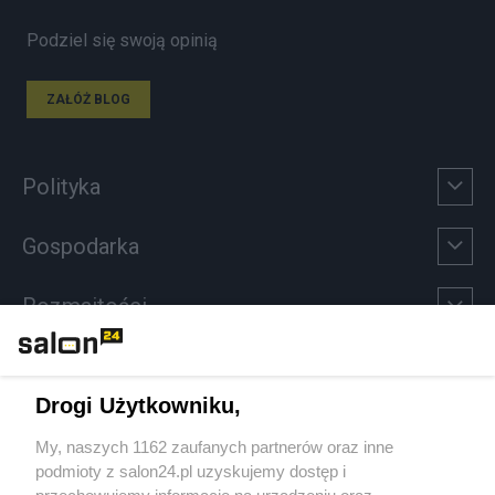
Podziel się swoją opinią
ZAŁÓŻ BLOG
Polityka
Gospodarka
Rozmaitości
Technologie
Drogi Użytkowniku,
Sport
My, naszych 1162 zaufanych partnerów oraz inne
podmioty z salon24.pl uzyskujemy dostęp i
Społeczeństwo