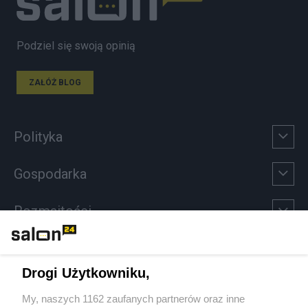
Podziel się swoją opinią
ZAŁÓŻ BLOG
Polityka
Gospodarka
Rozmaitości
Technologie
Drogi Użytkowniku,
Sport
My, naszych 1162 zaufanych partnerów oraz inne