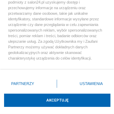
podmioty z salon24.pl uzyskujemy dostęp i
Społeczeństwo
przechowujemy informacje na urządzeniu oraz
przetwarzamy dane osobowe, takie jak unikalne
Kultura
identyfikatory, standardowe informacje wysyłane przez
urządzenie czy dane przeglądania w celu zapewniania
spersonalizowanych reklam, wybór spersonalizowanych
treści, pomiar reklam i treści, badanie odbiorców oraz
ulepszanie usług. Za zgodą Użytkownika my i Zaufani
X
Facebook
Instagram
Youtube
Partnerzy możemy używać dokładnych danych
geolokalizacyjnych oraz aktywnie skanować
charakterystykę urządzenia do celów identyfikacji.
Web Content Media sp. z o. o. © 2022
Ponieważ cenimy Twoją prywatność, prosimy o zgodę na
korzystanie z tych technologii poprzez kliknięcie
„Akceptuję”. Zgoda jest dobrowolna i zawsze możesz ją
Pomoc
O nas
Praca
Reklama
Kontakt
zmienić/wycofać klikając przycisk ustawień prywatności
PARTNERZY
USTAWIENIA
znajdujący się w lewym dolnym rogu strony
. Niektóre
rodzaje przetwarzania danych nie wymagają zgody
użytkownika, ale masz prawo sprzeciwić się takiemu
AKCEPTUJĘ
przetwarzaniu. Preferencje będą miały zastosowania tylko
Technologię dostarcza:
W3media.pl
na tej witrynie.