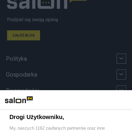
Podziel się swoją opinią
ZAŁÓŻ BLOG
Polityka
Gospodarka
Rozmaitości
Technologie
Drogi Użytkowniku,
Sport
My, naszych 1162 zaufanych partnerów oraz inne