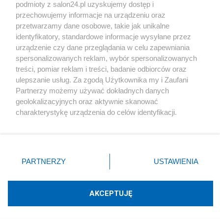
podmioty z salon24.pl uzyskujemy dostęp i
Społeczeństwo
przechowujemy informacje na urządzeniu oraz
przetwarzamy dane osobowe, takie jak unikalne
Kultura
identyfikatory, standardowe informacje wysyłane przez
urządzenie czy dane przeglądania w celu zapewniania
spersonalizowanych reklam, wybór spersonalizowanych
treści, pomiar reklam i treści, badanie odbiorców oraz
ulepszanie usług. Za zgodą Użytkownika my i Zaufani
X
Facebook
Instagram
Youtube
Partnerzy możemy używać dokładnych danych
geolokalizacyjnych oraz aktywnie skanować
charakterystykę urządzenia do celów identyfikacji.
Web Content Media sp. z o. o. © 2022
Ponieważ cenimy Twoją prywatność, prosimy o zgodę na
korzystanie z tych technologii poprzez kliknięcie
„Akceptuję”. Zgoda jest dobrowolna i zawsze możesz ją
Pomoc
O nas
Praca
Reklama
Kontakt
zmienić/wycofać klikając przycisk ustawień prywatności
PARTNERZY
USTAWIENIA
znajdujący się w lewym dolnym rogu strony
. Niektóre
rodzaje przetwarzania danych nie wymagają zgody
użytkownika, ale masz prawo sprzeciwić się takiemu
AKCEPTUJĘ
przetwarzaniu. Preferencje będą miały zastosowania tylko
Technologię dostarcza:
W3media.pl
na tej witrynie.