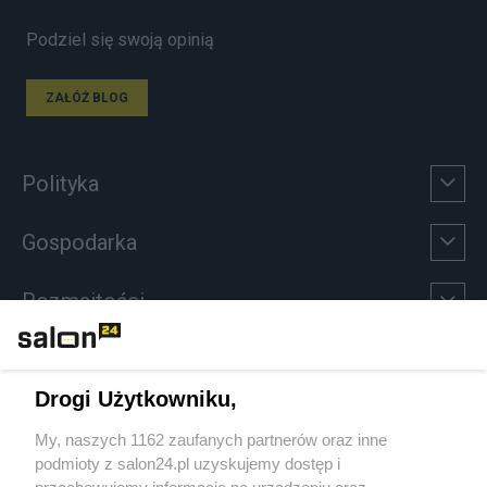
Podziel się swoją opinią
ZAŁÓŻ BLOG
Polityka
Gospodarka
Rozmaitości
Technologie
Drogi Użytkowniku,
Sport
My, naszych 1162 zaufanych partnerów oraz inne
podmioty z salon24.pl uzyskujemy dostęp i
Społeczeństwo