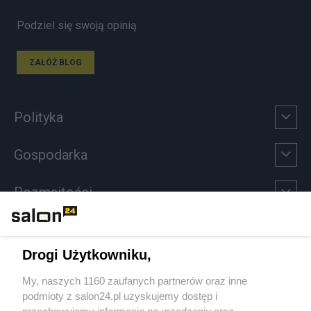
Podziel się swoją opinią
ZAŁÓŻ BLOG
Polityka
Gospodarka
Rozmaitości
Technologie
Drogi Użytkowniku,
Sport
My, naszych 1160 zaufanych partnerów oraz inne
podmioty z salon24.pl uzyskujemy dostęp i
Społeczeństwo