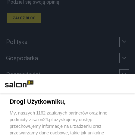
Podziel się swoją opinią
ZAŁÓŻ BLOG
Polityka
Gospodarka
Rozmaitości
Technologie
Drogi Użytkowniku,
Sport
My, naszych 1162 zaufanych partnerów oraz inne
podmioty z salon24.pl uzyskujemy dostęp i
Społeczeństwo
przechowujemy informacje na urządzeniu oraz
przetwarzamy dane osobowe, takie jak unikalne