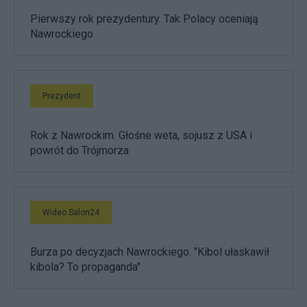
Pierwszy rok prezydentury. Tak Polacy oceniają
Nawrockiego
Prezydent
Rok z Nawrockim. Głośne weta, sojusz z USA i
powrót do Trójmorza
Wideo Salon24
Burza po decyzjach Nawrockiego. "Kibol ułaskawił
kibola? To propaganda"