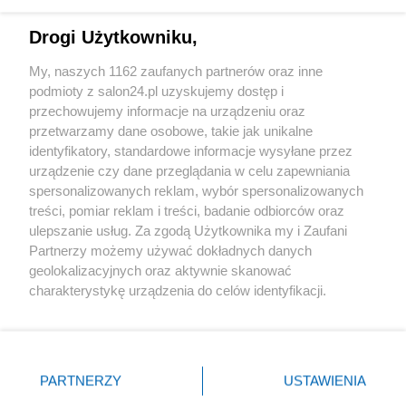
Technologie
Drogi Użytkowniku,
Sport
My, naszych 1162 zaufanych partnerów oraz inne
podmioty z salon24.pl uzyskujemy dostęp i
Społeczeństwo
przechowujemy informacje na urządzeniu oraz
przetwarzamy dane osobowe, takie jak unikalne
Kultura
identyfikatory, standardowe informacje wysyłane przez
urządzenie czy dane przeglądania w celu zapewniania
spersonalizowanych reklam, wybór spersonalizowanych
treści, pomiar reklam i treści, badanie odbiorców oraz
ulepszanie usług. Za zgodą Użytkownika my i Zaufani
X
Facebook
Instagram
Youtube
Partnerzy możemy używać dokładnych danych
geolokalizacyjnych oraz aktywnie skanować
charakterystykę urządzenia do celów identyfikacji.
Web Content Media sp. z o. o. © 2022
Ponieważ cenimy Twoją prywatność, prosimy o zgodę na
korzystanie z tych technologii poprzez kliknięcie
„Akceptuję”. Zgoda jest dobrowolna i zawsze możesz ją
Pomoc
O nas
Praca
Reklama
Kontakt
zmienić/wycofać klikając przycisk ustawień prywatności
PARTNERZY
USTAWIENIA
znajdujący się w lewym dolnym rogu strony
. Niektóre