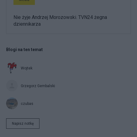
Nie żyje Andrzej Morozowski. TVN24 żegna
dziennikarza
Blogi na ten temat
Wojtek
Grzegorz Gembalski
czubas
Napisz notkę