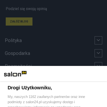
Podziel się swoją opinią
ZAŁÓŻ BLOG
Polityka
Gospodarka
Rozmaitości
Technologie
Drogi Użytkowniku,
Sport
My, naszych 1162 zaufanych partnerów oraz inne
podmioty z salon24.pl uzyskujemy dostęp i
Społeczeństwo