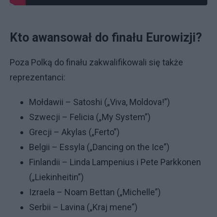
Kto awansował do finału Eurowizji?
Poza Polką do finału zakwalifikowali się także
reprezentanci:
Mołdawii – Satoshi („Viva, Moldova!”)
Szwecji – Felicia („My System”)
Grecji – Akylas („Ferto”)
Belgii – Essyla („Dancing on the Ice”)
Finlandii – Linda Lampenius i Pete Parkkonen
(„Liekinheitin”)
Izraela – Noam Bettan („Michelle”)
Serbii – Lavina („Kraj mene”)