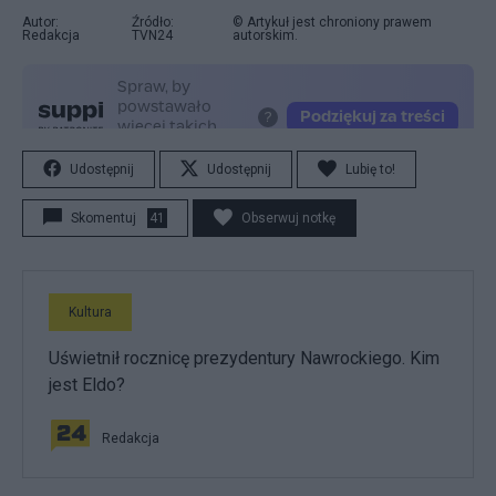
Autor:
Źródło:
© Artykuł jest chroniony prawem
Redakcja
TVN24
autorskim.
Udostępnij
Udostępnij
Lubię to!
Skomentuj
41
Obserwuj notkę
Kultura
Uświetnił rocznicę prezydentury Nawrockiego. Kim
jest Eldo?
Redakcja