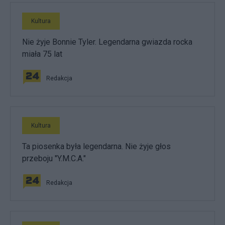
Kultura
Nie żyje Bonnie Tyler. Legendarna gwiazda rocka
miała 75 lat
Redakcja
Kultura
Ta piosenka była legendarna. Nie żyje głos
przeboju "Y.M.C.A."
Redakcja