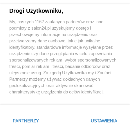
Technologie
Drogi Użytkowniku,
Sport
My, naszych 1162 zaufanych partnerów oraz inne
podmioty z salon24.pl uzyskujemy dostęp i
Społeczeństwo
przechowujemy informacje na urządzeniu oraz
przetwarzamy dane osobowe, takie jak unikalne
Kultura
identyfikatory, standardowe informacje wysyłane przez
urządzenie czy dane przeglądania w celu zapewniania
spersonalizowanych reklam, wybór spersonalizowanych
treści, pomiar reklam i treści, badanie odbiorców oraz
ulepszanie usług. Za zgodą Użytkownika my i Zaufani
X
Facebook
Instagram
Youtube
Partnerzy możemy używać dokładnych danych
geolokalizacyjnych oraz aktywnie skanować
charakterystykę urządzenia do celów identyfikacji.
Web Content Media sp. z o. o. © 2022
Ponieważ cenimy Twoją prywatność, prosimy o zgodę na
korzystanie z tych technologii poprzez kliknięcie
„Akceptuję”. Zgoda jest dobrowolna i zawsze możesz ją
Pomoc
O nas
Praca
Reklama
Kontakt
zmienić/wycofać klikając przycisk ustawień prywatności
PARTNERZY
USTAWIENIA
znajdujący się w lewym dolnym rogu strony
. Niektóre