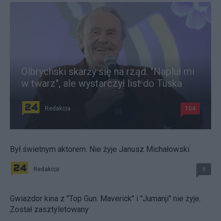
Olbrychski skarży się na rząd. "Napluł mi
w twarz", ale wystarczył list do Tuska
Redakcja
104
Był świetnym aktorem. Nie żyje Janusz Michałowski
Redakcja
8
Gwiazdor kina z "Top Gun: Maverick" i "Jumanji" nie żyje.
Został zasztyletowany