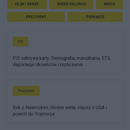
SEJM I SENAT
WIDEO SALON24
MEDIA
PREZYDENT
PIENIĄDZE
PiS
PiS odkrywa karty. Demografia, mieszkania, ETS,
deportacje Ukraińców i rozliczenia
Prezydent
Rok z Nawrockim. Głośne weta, sojusz z USA i
powrót do Trójmorza