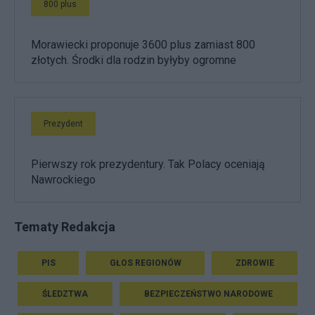
800 plus
Morawiecki proponuje 3600 plus zamiast 800
złotych. Środki dla rodzin byłyby ogromne
Prezydent
Pierwszy rok prezydentury. Tak Polacy oceniają
Nawrockiego
Tematy Redakcja
PIS
GŁOS REGIONÓW
ZDROWIE
ŚLEDZTWA
BEZPIECZEŃSTWO NARODOWE